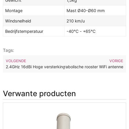
Gewicht
1,5kg
Montage
Mast Ø40-Ø60 mm
Windsnelheid
210 km/u
Bedrijfstemperatuur
-40℃ - +65℃
Tags:
VOLGENDE
VORIGE
2.4GHz 19dBi lange afstand parabolische rooster WiFi antenne
2.4GHz 16dBi Hoge versterking lange afstand Yagi WiFi antenne
Verwante producten