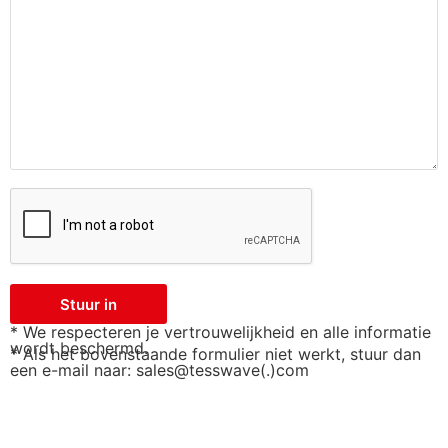
Stuur in
* We respecteren je vertrouwelijkheid en alle informatie
wordt beschermd.
* Als het bovenstaande formulier niet werkt, stuur dan
een e-mail naar: sales@tesswave(.)com