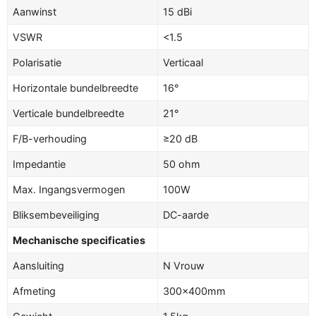
Aanwinst
15 dBi
VSWR
<1.5
Polarisatie
Verticaal
Horizontale bundelbreedte
16°
Verticale bundelbreedte
21°
F/B-verhouding
≥20 dB
Impedantie
50 ohm
Max. Ingangsvermogen
100W
Bliksembeveiliging
DC-aarde
Mechanische specificaties
Aansluiting
N Vrouw
Afmeting
300×400mm