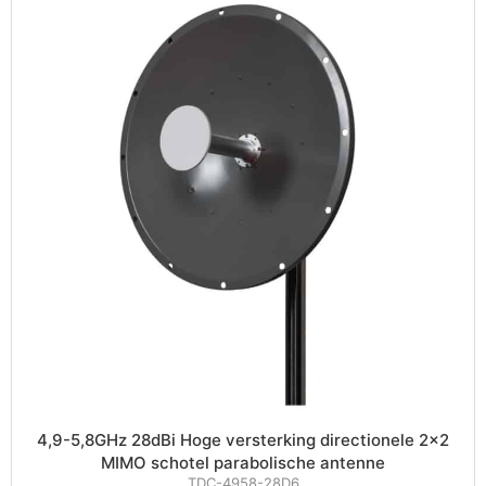
4,9-5,8GHz 28dBi Hoge versterking directionele 2×2
MIMO schotel parabolische antenne
TDC-4958-28D6