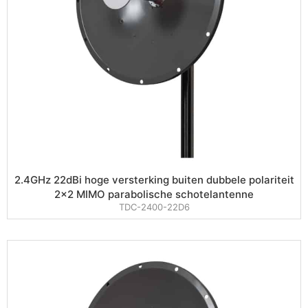
2.4GHz 22dBi hoge versterking buiten dubbele polariteit
2×2 MIMO parabolische schotelantenne
TDC-2400-22D6