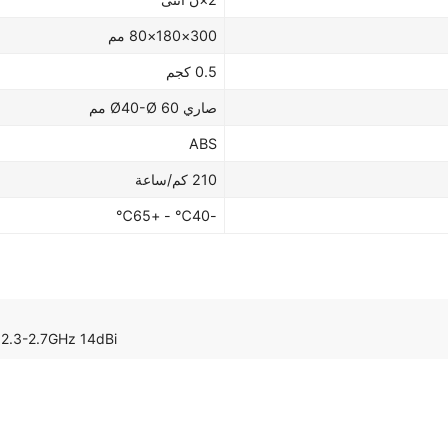
300×180×80 مم
0.5 كجم
صاري Ø40-Ø 60 مم
ABS
210 كم/ساعة
-40℃ - +65℃
2.3-2.7GHz 14dBi هوائي لوحة MIMO ثنائي الاتجاه مائل ثنائي القطب خارجي