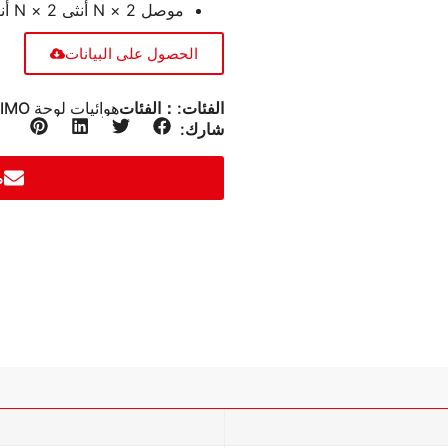
موصل 2 × N أنثى 2 × N أنثى
الحصول على البيانات
الفئات:：الفئات
هوائيات لوحة MIMO
شارك:
ط