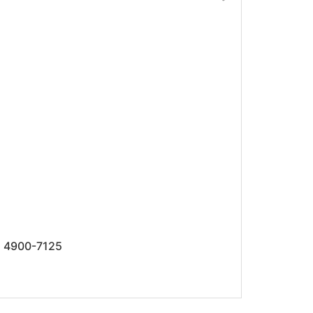
4900-7125 ميجا هرتز 17dBi اتجاهي 17dBi ثنائي الاتجاه MIMO MIMO WiFi 6E هوائي لوحة 6E