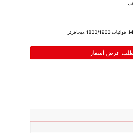
,
هوائيات 1800/1900 ميجاهرتز
لب عرض أسعار