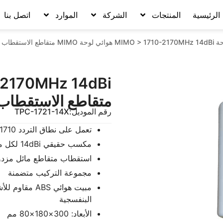
الرئيسية
المنتجات
الشركة
الموارد
اتصل بنا
MIM
1710-2170MHz 14dBi هوائي لوحة MIMO متقاطع الاستقطاب 2×2 MIMO
>
متقاطع الاستقطاب 2×2 IMO
رقم الموديل:
TPC-1721-14X
تعمل على نطاق التردد 1710-2170MHz
مكسب حقيقي 14dBi لكل مشعاع
استقطاب متقاطع مائل مزدوج بزاو
مجموعة التركيب متضمنة
مبيت هوائي BS
البنفسجية
الأبعاد: 300×180×80 مم