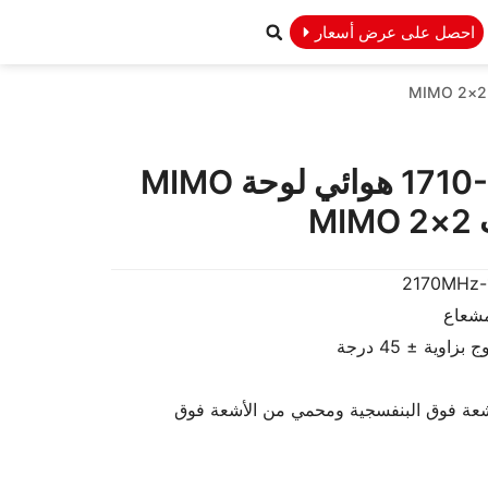
احصل على عرض أسعار
1710-2170MHz 14dBi هوائي لوحة MIMO
M
ية ± 45 درجة
A مقاوم للأشعة فوق البنفسجية ومحمي من الأشعة فوق