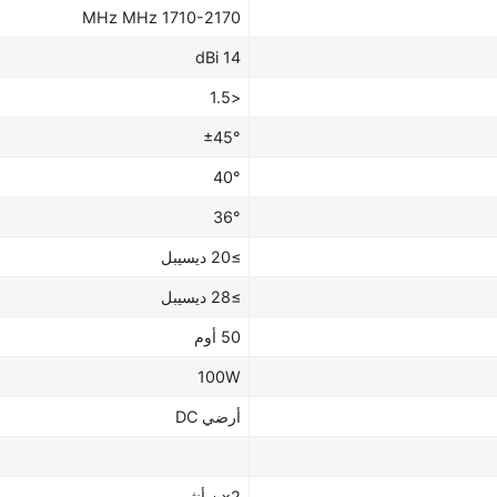
1710-2170 MHz MHz
14 dBi
<1.5
±45°
40°
36°
≥20 ديسيبل
≥28 ديسيبل
50 أوم
100W
أرضي DC
2×ن أنثى