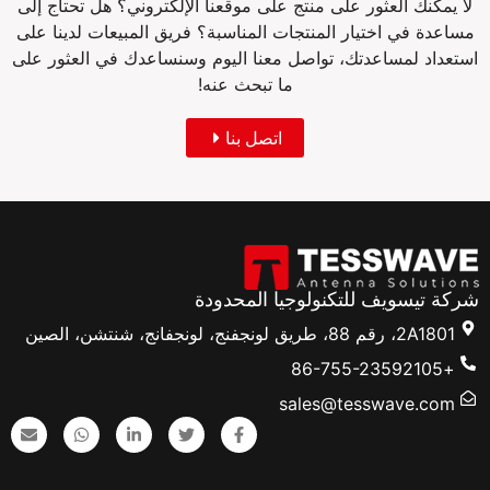
لا يمكنك العثور على منتج على موقعنا الإلكتروني؟ هل تحتاج إلى
مساعدة في اختيار المنتجات المناسبة؟ فريق المبيعات لدينا على
استعداد لمساعدتك، تواصل معنا اليوم وسنساعدك في العثور على
ما تبحث عنه!
اتصل بنا
شركة تيسويف للتكنولوجيا المحدودة
2A1801، رقم 88، طريق لونجفنج، لونجفانج، شنتشن، الصين
+86-755-23592105
sales@tesswave.com