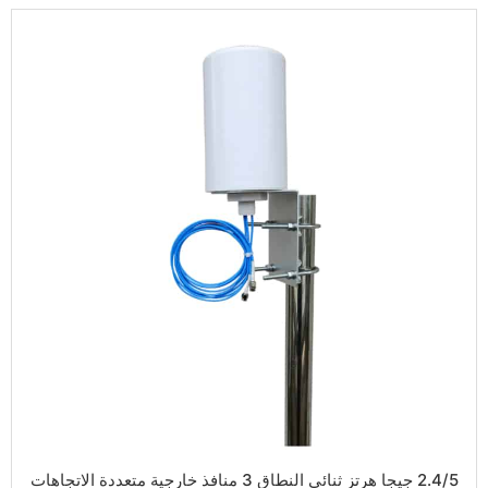
2.4/5 جيجا هرتز ثنائي النطاق 3 منافذ خارجية متعددة الاتجاهات