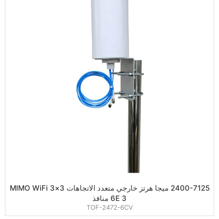
2400-7125 ميجا هرتز خارجي متعدد الاتجاهات 3×3 MIMO WiFi
6E 3 منافذ
TOF-2472-6CV