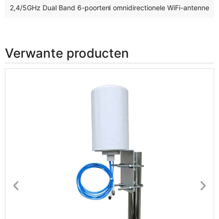
2,4/5GHz Dual Band 6-poorten MIMO omnidirectionele WiFi-ante
2,4/5GHz dubbelband omnidirectionele WiFi-antenne
Verwante producten