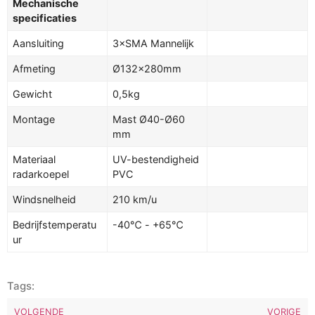
Mechanische
specificaties
Aansluiting
3
×
SMA Mannelijk
Afmeting
Ø132×280mm
Gewicht
0,5kg
Montage
Mast Ø40-Ø60
mm
Materiaal
UV-bestendigheid
radarkoepel
PVC
Windsnelheid
210 km/u
Bedrijfstemperatu
-40℃ - +65℃
ur
Tags:
VOLGENDE
VORIGE