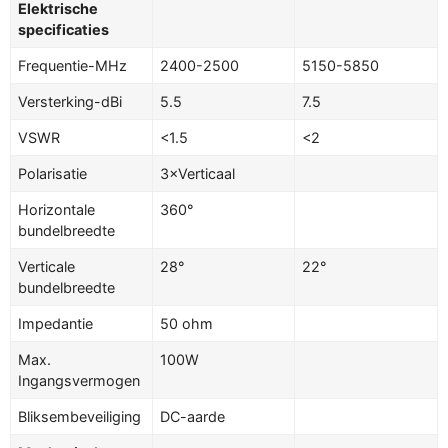
Elektrische
specificaties
Frequentie-MHz
2400-2500
5150-5850
Versterking-dBi
5.5
7.5
VSWR
<1.5
<2
Polarisatie
3×Verticaal
Horizontale
360°
bundelbreedte
Verticale
28°
22°
bundelbreedte
Impedantie
50 ohm
Max.
100W
Ingangsvermogen
Bliksembeveiliging
DC-aarde