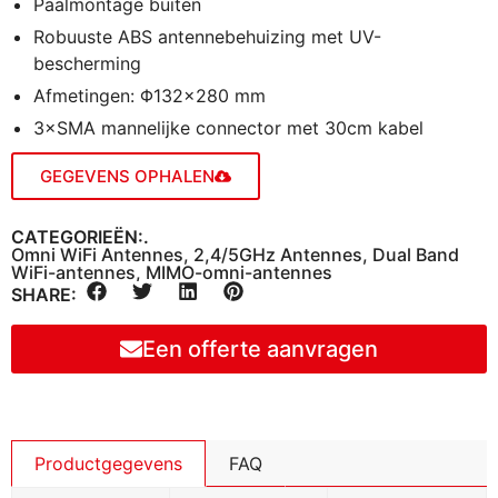
Paalmontage buiten
Robuuste ABS antennebehuizing met UV-
bescherming
Afmetingen: Φ132×280 mm
3×SMA mannelijke connector met 30cm kabel
GEGEVENS OPHALEN
CATEGORIEËN:.
Omni WiFi Antennes
,
2,4/5GHz Antennes
,
Dual Band
WiFi-antennes
,
MIMO-omni-antennes
SHARE:
Een offerte aanvragen
Productgegevens
FAQ