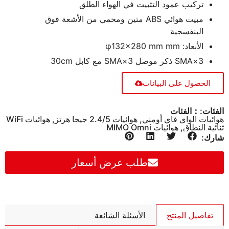
تركيب عمود التثبيت في الهواء الطلق
مبيت هوائي ABS متين ومحمي من الأشعة فوق
البنفسجية
الأبعاد: φ132×280 mm mm
3×SMA ذكر موصل 3×SMA مع كابل 30cm
الحصول على البيانات
الفئات:：الفئات
هوائيات الواي فاي أومني
,
هوائيات 2.4/5 جيجا هرتز
,
هوائيات WiFi
ثنائية النطاق
,
هوائيات MIMO Omni
شارك:
طلب عرض أسعار
تفاصيل المنتج
الأسئلة الشائعة