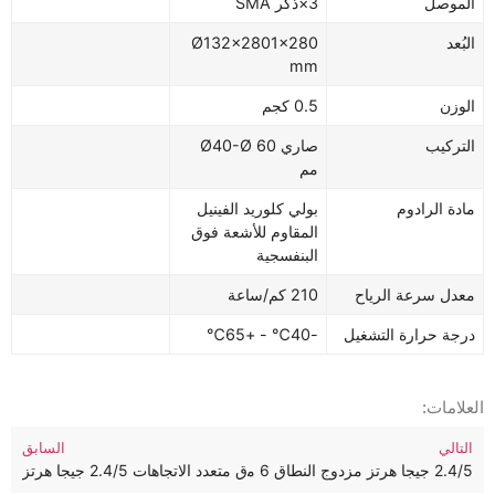
الموصل
3
×
ذكر SMA
البُعد
Ø132×2801×280
mm
الوزن
0.5 كجم
التركيب
صاري Ø40-Ø 60
مم
مادة الرادوم
بولي كلوريد الفينيل
المقاوم للأشعة فوق
البنفسجية
معدل سرعة الرياح
210 كم/ساعة
درجة حرارة التشغيل
-40℃ - +65℃
العلامات:
التالي
السابق
2.4/5 جيجا هرتز مزدوج النطاق 6 منافذ MIMO متعدد الاتجاهات هوائي واي فاي متعدد الاتجاهات 2.4/5 جيجا هرتز
هوائي واي فاي ثنائي النطاق متعدد الاتجاهات 2.4/5 جيجا هرتز