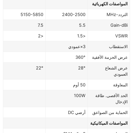
المواصفات الكهربائية
التردد-MHz
2400-2500
5150-5850
7.5
5.5
Gain-dBi
<2
<1.5
VSWR
الاستقطاب
3×عمودي
عرض الحزمة الأفقية
360°
عرض الشعاع
28°
22°
العمودي
المعاوقة
50 أوم
الحد الأقصى. طاقة
100W
الإدخال
الحماية من الصواعق
أرضي DC
المواصفات الميكانيكية