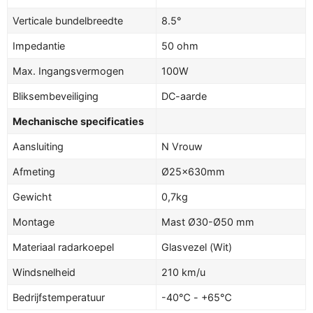
Verticale bundelbreedte
8.5°
Impedantie
50 ohm
Max. Ingangsvermogen
100W
Bliksembeveiliging
DC-aarde
Mechanische specificaties
Aansluiting
N Vrouw
Afmeting
Ø25×630mm
Gewicht
0,7kg
Montage
Mast Ø30-Ø50 mm
Materiaal radarkoepel
Glasvezel (Wit)
Windsnelheid
210 km/u
Bedrijfstemperatuur
-40℃ - +65℃