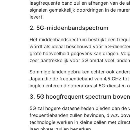
laagfrequente band zullen afhangen van de a
signalen gemakkelijk doordringen in de mure
levert.
2. 5G-middenbandspectrum
Het middenbandspectrum bestrijkt een freque
wordt als ideaal beschouwd voor 5G-diensten
grote hoeveelheid gegevens kan dragen. Vol
zeer aantrekkelijk voor 5G omdat veel land
Sommige landen gebruiken echter ook ander
Japan die de frequentieband van 4,5 GHz to
implementeren de operators al 5G-diensten 
3. 5G hoogfrequent spectrum bove
5G zal hogere datasnelheden bieden dan de v
frequentiebanden zullen bevinden, d.w.z. b
technologie werken in kleine cellen met direct
laag niveau zullen beperken.