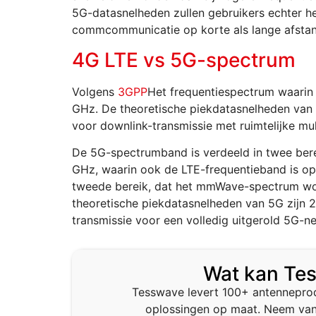
5G-datasnelheden zullen gebruikers echter h
commcommunicatie op korte als lange afstan
4G LTE vs 5G-spectrum
Volgens
3GPP
Het frequentiespectrum waarin
GHz. De theoretische piekdatasnelheden van 
voor downlink-transmissie met ruimtelijke mul
De 5G-spectrumband is verdeeld in twee bere
GHz, waarin ook de LTE-frequentieband is 
tweede bereik, dat het mmWave-spectrum wo
theoretische piekdatasnelheden van 5G zijn 
transmissie voor een volledig uitgerold 5G-n
Wat kan Te
Tesswave levert 100+ antennepro
oplossingen op maat. Neem van