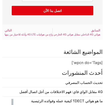
اتصل بنا الآن
السابق
التالي
هوائي 4G الداخلي مقابل هوائي 4G الخارجي
9 أنواع من هوائيات 4G LTE وأدلة للاختيار من بينها
المواضيع الشائعة
[wpcn do='Tags']
أحدث المنشورات
تحديث الحساب المصرفي
4G مقابل الواي فاي: فهم الاختلافات من أجل اتصال أفضل
ما هو هوائي DECT؟ كيفية عمله وفوائده الرئيسية