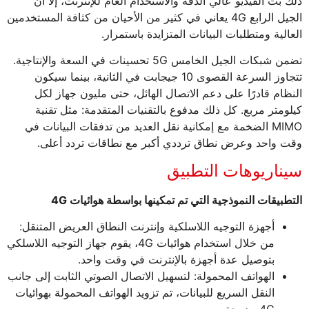
ذلك بث الفيديو عالي الدقة والاستخدام العام للإنترنت، إلا أن
الجيل الرابع 4G يعاني في كثير من الأحيان من كثافة المستخدمين
العالية ومتطلبات البيانات المتزايدة باستمرار.
تضمن شبكات الجيل الخامس 5G تحسينات في السعة والإنتاجية.
تتجاوز السرعة القصوى 10 جيجابت في الثانية، بينما سيكون
النظام قادرًا على دعم الاتصال الهائل، حتى مليون جهاز لكل
كيلومتر مربع. كل ذلك مدفوع بالتقنيات المتقدمة: مثل تقنية
MIMO الضخمة مع إمكانية نقل العديد من تدفقات البيانات في
وقت واحد وعرض نطاق ترددي أكبر مع نطاقات تردد أعلى.
سيناريوهات التطبيق
التطبيقات النموذجية التي تم تمكينها بواسطة هوائيات 4G
أجهزة التوجيه اللاسلكية وإنترنت النطاق العريض المتنقل:
من خلال استخدام هوائيات 4G، يقوم جهاز التوجيه اللاسلكي
بتوصيل عدة أجهزة بالإنترنت في وقت واحد.
الهواتف المحمولة: لتسهيل الاتصال الصوتي الثابت إلى جانب
النقل السريع للبيانات، تم تزويد الهواتف المحمولة بهوائيات