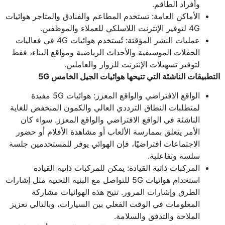
وأفراد الطاقم.
الأماكن العامة: تستخدم المطاعم والفنادق والمتاجر هوائيات
4G لتوفير الإنترنت اللاسلكي للعملاء والموظفين.
عمليات النشر المؤقتة: تُستخدم هوائيات 4G في فعاليات
الحفلات الموسيقية والأحداث الرياضية ومواقع البناء، فقط
لتوفير تسهيلات الإنترنت للزوار والعاملين.
التطبيقات الناشئة التي تتيحها هوائيات الجيل الخامس 5G
الواقع الافتراضي والواقع المعزز: هوائيات 5G مفيدة
لمتطلبات النطاق الترددي العالي والكمون المنخفض للغاية
الناشئة في الواقع الافتراضي والواقع المعزز. سواء كان
الأمر يتعلق بممارسة الألعاب أو مشاهدة الأفلام أو حضور
الاجتماعات افتراضيًا، فإن الهوائي يوفر للمستخدمين جلسة
سلسة وتفاعلية.
المركبات ذاتية القيادة: يمكن للمركبات ذاتية القيادة
استخدام هوائيات 5G للتواصل مع البنية التحتية مثل إشارات
الطرق وإشارات المرور. تتيح هذه الهوائيات مشاركة
المعلومات في الوقت الفعلي بين السيارات، وبالتالي تعزيز
الملاحة والتدفق والسلامة.