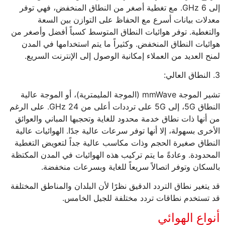
إلى 6 GHz. مع تغطية أصغر من النطاق المنخفض، فهي توفر
معدلات بيانات أسرع مع الحفاظ على التوازن بين السعة
والتغطية. توفر هوائيات النطاق المتوسط كسباً أفضل وأصغر من
هوائيات النطاق المنخفض. وكثيراً ما يتم استخدامها في المدن
لمنح العديد من العملاء إمكانية الوصول إلى الإنترنت السريع.
3. النطاق العالي:
تشير الموجة mmWave (الموجة المليمترية)، أو الموجة عالية
النطاق 5G، إلى 5G على ترددات أعلى من 24 GHz. على الرغم
من أنها ذات نطاق خدمة محدود للغاية وتحجبها المباني والعوائق
الأخرى بسهولة، إلا أنها توفر سرعات عالية جدًا. الهوائيات عالية
النطاق صغيرة الحجم وذات مكاسب عالية جداً لتعويض التغطية
المحدودة. وعادةً ما يتم تركيب هذه الهوائيات في المدن المكتظة
بالسكان وتوفر اتصالاً سريعاً للغاية وبسرعات منخفضة.
قد يتغير نطاق التردد الدقيق نظرًا لأن البلدان والمناطق المختلفة
قد تستخدم نطاقات تردد مختلفة للجيل الخامس.
أنواع الهوائي