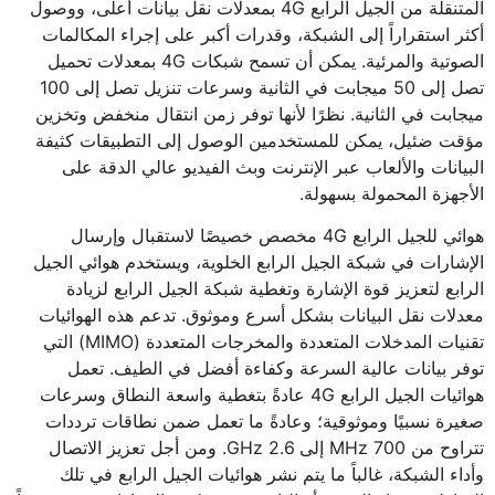
المتنقلة من الجيل الرابع 4G بمعدلات نقل بيانات أعلى، ووصول
أكثر استقراراً إلى الشبكة، وقدرات أكبر على إجراء المكالمات
الصوتية والمرئية. يمكن أن تسمح شبكات 4G بمعدلات تحميل
تصل إلى 50 ميجابت في الثانية وسرعات تنزيل تصل إلى 100
ميجابت في الثانية. نظرًا لأنها توفر زمن انتقال منخفض وتخزين
مؤقت ضئيل، يمكن للمستخدمين الوصول إلى التطبيقات كثيفة
البيانات والألعاب عبر الإنترنت وبث الفيديو عالي الدقة على
الأجهزة المحمولة بسهولة.
هوائي للجيل الرابع 4G مخصص خصيصًا لاستقبال وإرسال
الإشارات في شبكة الجيل الرابع الخلوية، ويستخدم هوائي الجيل
الرابع لتعزيز قوة الإشارة وتغطية شبكة الجيل الرابع لزيادة
معدلات نقل البيانات بشكل أسرع وموثوق. تدعم هذه الهوائيات
تقنيات المدخلات المتعددة والمخرجات المتعددة (MIMO) التي
توفر بيانات عالية السرعة وكفاءة أفضل في الطيف. تعمل
هوائيات الجيل الرابع 4G عادةً بتغطية واسعة النطاق وسرعات
صغيرة نسبيًا وموثوقية؛ وعادةً ما تعمل ضمن نطاقات ترددات
تتراوح من 700 MHz إلى 2.6 GHz. ومن أجل تعزيز الاتصال
وأداء الشبكة، غالباً ما يتم نشر هوائيات الجيل الرابع في تلك