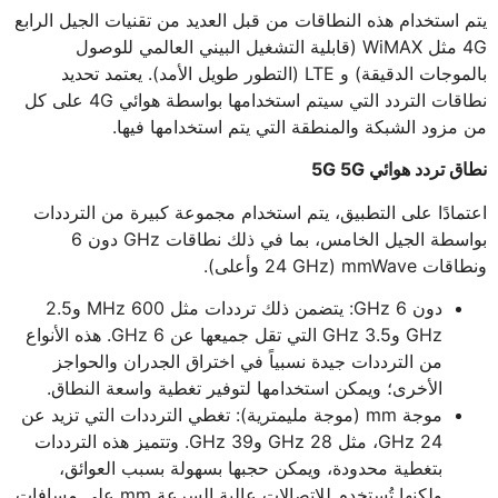
يتم استخدام هذه النطاقات من قبل العديد من تقنيات الجيل الرابع
4G مثل WiMAX (قابلية التشغيل البيني العالمي للوصول
بالموجات الدقيقة) و LTE (التطور طويل الأمد). يعتمد تحديد
نطاقات التردد التي سيتم استخدامها بواسطة هوائي 4G على كل
من مزود الشبكة والمنطقة التي يتم استخدامها فيها.
نطاق تردد هوائي 5G 5G
اعتمادًا على التطبيق، يتم استخدام مجموعة كبيرة من الترددات
بواسطة الجيل الخامس، بما في ذلك نطاقات GHz دون 6
ونطاقات mmWave (24 GHz وأعلى).
دون 6 GHz: يتضمن ذلك ترددات مثل 600 MHz و2.5
GHz و3.5 GHz التي تقل جميعها عن 6 GHz. هذه الأنواع
من الترددات جيدة نسبياً في اختراق الجدران والحواجز
الأخرى؛ ويمكن استخدامها لتوفير تغطية واسعة النطاق.
موجة mm (موجة مليمترية): تغطي الترددات التي تزيد عن
24 GHz، مثل 28 GHz و39 GHz. وتتميز هذه الترددات
بتغطية محدودة، ويمكن حجبها بسهولة بسبب العوائق،
ولكنها تُستخدم للاتصالات عالية السرعة mm على مسافات