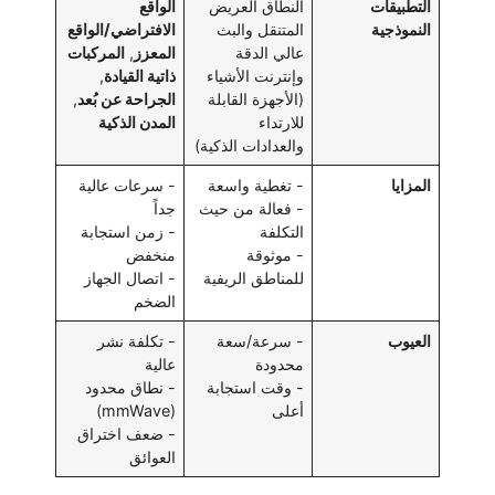
التطبيقات
النطاق العريض
الواقع
النموذجية
المتنقل والبث
الافتراضي/الواقع
عالي الدقة
المعزز
,
المركبات
وإنترنت الأشياء
ذاتية القيادة
,
(الأجهزة القابلة
الجراحة عن بُعد
,
للارتداء
المدن الذكية
والعدادات الذكية)
المزايا
- تغطية واسعة
- سرعات عالية
- فعالة من حيث
جداً
التكلفة
- زمن استجابة
- موثوقة
منخفض
للمناطق الريفية
- اتصال الجهاز
الضخم
العيوب
- سرعة/سعة
- تكلفة نشر
محدودة
عالية
- وقت استجابة
- نطاق محدود
أعلى
(mmWave)
- ضعف اختراق
العوائق