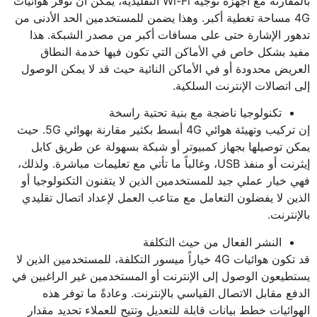
بالمقارنة مع أجهزة توجيه Wi-Fi التقليدية، يمكن أن توفر هوائيات
4G مساحة تغطية أكبر. وهذا يضمن للمستخدمين الحد الأدنى من
تدهور الإشارة حتى على مسافات أكبر من مصدر الشبكة. هذا
مفيد بشكل خاص في الأماكن التي تكون فيها خدمة النطاق
العريض محدودة أو في الأماكن النائية حيث قد لا يمكن الوصول
إلى اتصالات الإنترنت السلكية.
تكنولوجيا ناضجة مع بنية تحتية راسخة
إن تركيب وتهيئة هوائي 4G أبسط بكثير مقارنة بهوائي 5G. حيث
يمكن توصيلها بجهاز كمبيوتر أو شبكة بسهولة عن طريق كابل
إيثرنت أو منفذ USB، وغالباً ما تأتي مع تعليمات مباشرة. ولذلك،
فهي خيار عملي جيد للمستخدمين الذين لا يتقنون التكنولوجيا أو
الذين لا يفضلون التعامل مع متاعب العمل لإعداد اتصال تقليدي
بالإنترنت.
النشر الفعال من حيث التكلفة
قد تكون هوائيات 4G خياراً ميسور التكلفة، للمستخدمين الذين لا
يستطيعون الوصول إلى الإنترنت أو المستخدمين غير الراغبين في
الدفع مقابل الاتصال القياسي بالإنترنت. وعادةً ما توفر هذه
الهوائيات خطط بيانات قابلة للتعديل وتتيح للعملاء تحديد مقدار