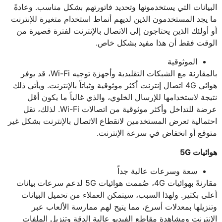
البيانات التي يستخدمونها وتحديد فاتورتهم بشكل مناسب. وعادةً
ما يجد المستخدمون الذين لديهم أنماط استخدام متغيرة للإنترنت
أو أولئك الذين يحتاجون إلى الاتصال بالإنترنت لفترة قصيرة من
الوقت فقط أن هذا مفيد بشكل خاص.
الموثوقية
بالمقارنة مع الشبكات التقليدية وأجهزة توجيه Wi-Fi، قد يوفر
هوائي 4G اتصال إنترنت أكثر موثوقية وثباتاً بالإنترنت. ويأتي ذلك
نتيجة لاستخدامها للإرسال الخلوي، والذي غالباً ما يكون أقل
عرضة للتداخل وأكثر موثوقية من اتصالات Wi-Fi. لذلك، تقل
احتمالية تعرض المستخدمين لانقطاع الاتصال بالإنترنت بشكل غير
متوقع أو انخفاض في سرعة الإنترنت.
هوائيات 5G
سعة وسرعات عالية جداً
مقارنةً بهوائيات 4G، صُممت هوائيات 5G لدعم سرعات بيانات
أعلى بكثير. ولهذا السبب، سيتمكن العملاء من تحميل البيانات
وتنزيلها بمعدلات أسرع، مما يتيح لهم ممارسة الألعاب عبر
الإنترنت ومشاهدة مقاطع الفيديو عالية الدقة وتنزيل الملفات