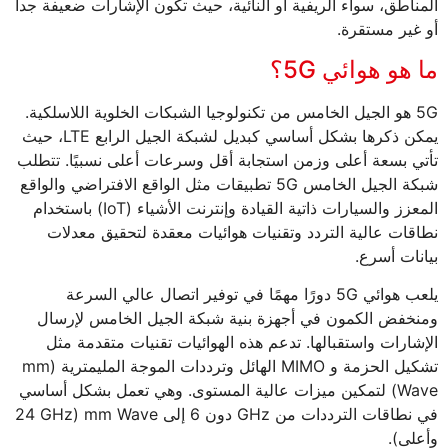
المناطق، سواء الريفية أو النائية، حيث تكون الإشارات ضعيفة جداً
أو غير مستقرة.
ما هو هوائي 5G؟
5G هو الجيل الخامس من تكنولوجيا الشبكات الخلوية اللاسلكية.
يمكن ذكرها بشكل أساسي كبديل لشبكة الجيل الرابع LTE، حيث
تأتي بسعة أعلى وزمن استجابة أقل وسرعات أعلى نسبيًا. تتطلب
شبكة الجيل الخامس 5G تطبيقات مثل الواقع الافتراضي والواقع
المعزز والسيارات ذاتية القيادة وإنترنت الأشياء (IoT) باستخدام
نطاقات عالية التردد وتقنيات هوائيات معقدة لتحقيق معدلات
بيانات أسرع.
يلعب هوائي 5G دورًا مهمًا في توفير اتصال عالي السرعة
ومنخفض الكمون في أجهزة بنية شبكة الجيل الخامس لإرسال
الإشارات واستقبالها. تدعم هذه الهوائيات تقنيات متقدمة مثل
تشكيل الحزمة و MIMO الهائل وترددات الموجة المليمترية (mm
Wave) لتمكين ميزات عالية المستوى. وهي تعمل بشكل أساسي
في نطاقات الترددات من GHz دون 6 إلى mm Wave (24 GHz
وأعلى).