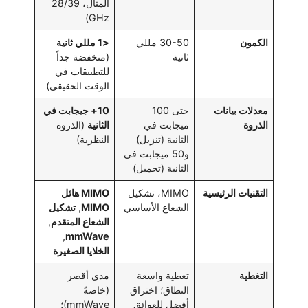
المثال، 28/39
GHz)
الكمون
30-50 مللي
<1 مللي ثانية
ثانية
(منخفضة جداً
للتطبيقات في
الوقت الحقيقي)
معدلات بيانات
حتى 100
10+ جيجابت في
الذروة
ميجابت في
الثانية
(الذروة
الثانية (تنزيل)
النظرية)
و50 ميجابت في
الثانية (تحميل)
التقنيات الرئيسية
MIMO، تشكيل
MIMO هائل
الشعاع الأساسي
MIMO
,
تشكيل
الشعاع المتقدم
,
,
mmWave
الخلايا الصغيرة
التغطية
تغطية واسعة
مدى أقصر
النطاق؛ اختراق
(خاصةً
أفضل للعوائق
mmWave)؛