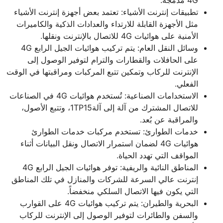
4G مدمجة.
تطبيقات إنترنت الأشياء: تعتمد بعض أجهزة إنترنت الأشياء
مثل الأجهزة القابلة للارتداء والعدادات الذكية والكاميرات
الأمنية على هوائيات 4G للاتصال بالإنترنت ونقلها.
وسائل النقل العام: يتم تركيب هوائيات الجيل الرابع 4G
على الحافلات والقطارات والترام لتوفير الوصول إلى
الإنترنت للركاب وتمكين تتبع المركبات ومراقبتها في الوقت
الفعلي.
الاستخدامات الصناعية: تُستخدم هوائيات 4G في الصناعات
للاتصال المشترك من آلة إلى آلة1TP15، وتتبع الأصول،
والمراقبة عن بُعد.
خدمات الطوارئ: تستخدم مركبات خدمات الطوارئ
هوائيات 4G لضمان استمرار الاتصال ونقل البيانات أثناء
المواقف التي تهدد الحياة.
المناطق النائية والريفية: توفر هوائيات الجيل الرابع 4G
إنترنت عالي السرعة للشركات والمنازل في تلك المناطق
التي يكون فيها الاتصال السلكي منخفضاً.
البحرية والطيران: يتم تركيب هوائيات 4G على القوارب
والسفن والطائرات لتوفير الوصول إلى الإنترنت للركاب