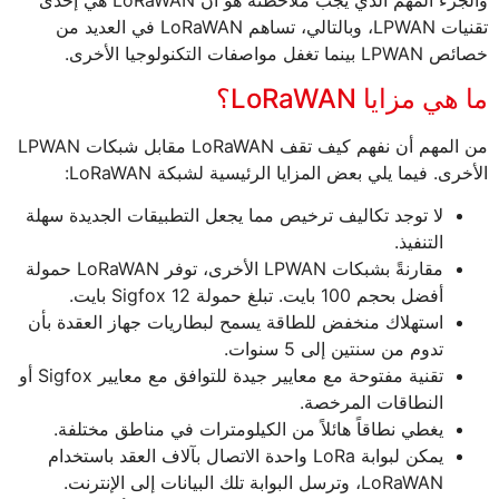
والجزء المهم الذي يجب ملاحظته هو أن LoRaWAN هي إحدى
تقنيات LPWAN، وبالتالي، تساهم LoRaWAN في العديد من
خصائص LPWAN بينما تغفل مواصفات التكنولوجيا الأخرى.
ما هي مزايا LoRaWAN؟
من المهم أن نفهم كيف تقف LoRaWAN مقابل شبكات LPWAN
الأخرى. فيما يلي بعض المزايا الرئيسية لشبكة LoRaWAN:
لا توجد تكاليف ترخيص مما يجعل التطبيقات الجديدة سهلة
التنفيذ.
مقارنةً بشبكات LPWAN الأخرى، توفر LoRaWAN حمولة
أفضل بحجم 100 بايت. تبلغ حمولة Sigfox 12 بايت.
استهلاك منخفض للطاقة يسمح لبطاريات جهاز العقدة بأن
تدوم من سنتين إلى 5 سنوات.
تقنية مفتوحة مع معايير جيدة للتوافق مع معايير Sigfox أو
النطاقات المرخصة.
يغطي نطاقاً هائلاً من الكيلومترات في مناطق مختلفة.
يمكن لبوابة LoRa واحدة الاتصال بآلاف العقد باستخدام
LoRaWAN، وترسل البوابة تلك البيانات إلى الإنترنت.