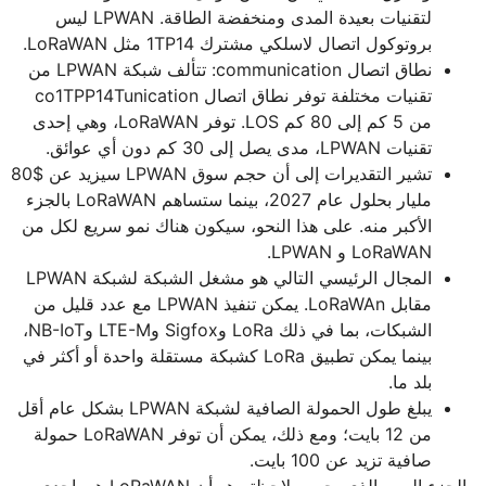
لتقنيات بعيدة المدى ومنخفضة الطاقة. LPWAN ليس
بروتوكول اتصال لاسلكي مشترك 1TP14 مثل LoRaWAN.
نطاق اتصال communication: تتألف شبكة LPWAN من
تقنيات مختلفة توفر نطاق اتصال co1TPP14Tunication
من 5 كم إلى 80 كم LOS. توفر LoRaWAN، وهي إحدى
تقنيات LPWAN، مدى يصل إلى 30 كم دون أي عوائق.
تشير التقديرات إلى أن حجم سوق LPWAN سيزيد عن $80
مليار بحلول عام 2027، بينما ستساهم LoRaWAN بالجزء
الأكبر منه. على هذا النحو، سيكون هناك نمو سريع لكل من
LoRaWAN و LPWAN.
المجال الرئيسي التالي هو مشغل الشبكة لشبكة LPWAN
مقابل LoRaWAn. يمكن تنفيذ LPWAN مع عدد قليل من
الشبكات، بما في ذلك LoRa وSigfox وLTE-M وNB-IoT،
بينما يمكن تطبيق LoRa كشبكة مستقلة واحدة أو أكثر في
بلد ما.
يبلغ طول الحمولة الصافية لشبكة LPWAN بشكل عام أقل
من 12 بايت؛ ومع ذلك، يمكن أن توفر LoRaWAN حمولة
صافية تزيد عن 100 بايت.