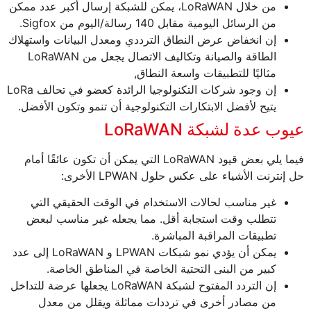
من خلال LoRaWAN، يمكن للشبكة إرسال أكبر عدد ممكن
من الرسائل اليومية مقابل 140 رسالة/اليوم من Sigfox.
إن انخفاض عرض النطاق الترددي ومعدل البيانات واستهلاك
الطاقة والصيانة وتكاليف الاتصال يجعل من LoRaWAN
مثاليًا للتطبيقات واسعة النطاق,
إن وجود شركات التكنولوجيا الرائدة كعضو في تحالف LoRa
يتيح لأفضل الابتكارات التكنولوجية أن تنمو وتكون الأفضل.
عيوب عدة لشبكة LoRaWAN
فيما يلي بعض قيود LoRaWAN التي يمكن أن تكون عائقًا أمام
حل إنترنت الأشياء على عكس حلول LPWAN الأخرى:
غير مناسب لحالات الاستخدام في الوقت الحقيقي التي
تتطلب وقت استجابة أقل. مما يجعله غير مناسب لبعض
تطبيقات المراقبة المباشرة.
يمكن أن يؤدي نمو شبكات LPWAN و LoRaWAN إلى عدد
كبير من البنى التحتية الخاصة في المناطق الخاصة.
إن التردد المفتوح لشبكة LoRaWAN يجعلها عرضة للتداخل
من مصادر أخرى في ترددات مماثلة ويقلل من معدل