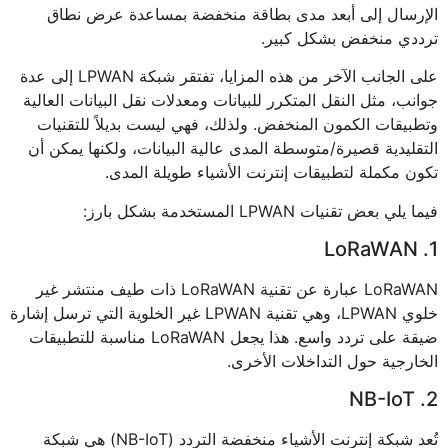
الإرسال إلى أبعد مدى بطاقة منخفضة بمساعدة عرض نطاق
ترددي منخفض بشكل كبير.
على الجانب الآخر من هذه المزايا، تفتقر شبكة LPWAN إلى عدة
جوانب، مثل النقل المتكرر للبيانات ومعدلات نقل البيانات العالية
وتطبيقات الكمون المنخفض. ولذلك، فهي ليست بديلاً للتقنيات
التقليدية قصيرة/متوسطة المدى عالية البيانات، ولكنها يمكن أن
تكون مكملة لتطبيقات إنترنت الأشياء طويلة المدى.
فيما يلي بعض تقنيات LPWAN المستخدمة بشكل بارز:
1. LoRaWAN
LoRaWAN عبارة عن تقنية LoRaWAN ذات طيف منتشر غير
خلوي LPWAN، وهي تقنية LPWAN غير الخلوية التي ترسل إشارة
ضيقة على تردد واسع. هذا يجعل LoRaWAN مناسبة للتطبيقات
الخارجية حول التداخلات الأخرى.
2. NB-IoT
تُعد شبكة إنترنت الأشياء منخفضة التردد (NB-IoT) هي شبكة