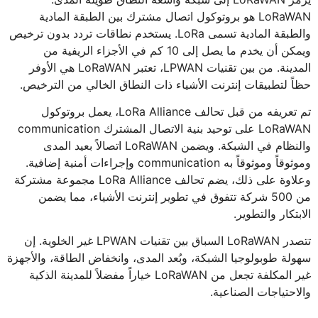
LoRaWAN هو بروتوكول اتصال مشترك بين الطبقة المادية
والطبقة المادية تسمى LoRa. يستخدم نطاقات تردد بدون ترخيص
ويمكن أن يخدم ما يصل إلى 10 كم في الأجزاء الريفية من
المدينة. من بين تقنيات LPWAN، تعتبر LoRaWAN هي الأوفر
حظاً لتطبيقات إنترنت الأشياء ذات النطاق الخالي من الترخيص.
تم تعريفه من قبل تحالف LoRa Alliance، يعمل بروتوكول
LoRaWAN على توحيد بنية الاتصال المشترك communication
والنظام في الشبكة. ويضمن LoRaWAN اتصالاً بعيد المدى
وموثوقاً وموثوقاً به communication وإجراءات أمنية إضافية.
وعلاوة على ذلك، يضم تحالف LoRa Alliance مجموعة مشتركة
من 500 شركة تتفوق في تطوير إنترنت الأشياء، مما يضمن
الابتكار والتطوير.
تتصدر LoRaWAN السباق بين تقنيات LPWAN غير الخلوية. إن
سهولة طوبولوجيا الشبكة، وبُعد المدى، وانخفاض الطاقة، والأجهزة
غير المكلفة تجعل من LoRaWAN خياراً مفضلاً للمدينة الذكية
والاحتياجات الصناعية.