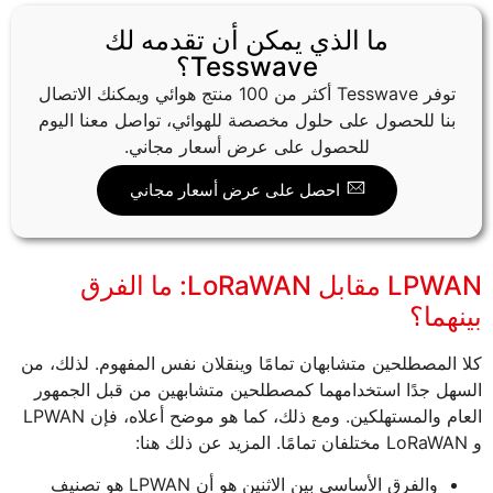
ما الذي يمكن أن تقدمه لك
Tesswave؟
توفر Tesswave أكثر من 100 منتج هوائي ويمكنك الاتصال
بنا للحصول على حلول مخصصة للهوائي، تواصل معنا اليوم
للحصول على عرض أسعار مجاني.
احصل على عرض أسعار مجاني
LPWAN مقابل LoRaWAN: ما الفرق
بينهما؟
كلا المصطلحين متشابهان تمامًا وينقلان نفس المفهوم. لذلك، من
السهل جدًا استخدامهما كمصطلحين متشابهين من قبل الجمهور
العام والمستهلكين. ومع ذلك، كما هو موضح أعلاه، فإن LPWAN
و LoRaWAN مختلفان تمامًا. المزيد عن ذلك هنا:
والفرق الأساسي بين الاثنين هو أن LPWAN هو تصنيف