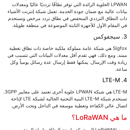
LPWAN الخلوية الرائدة التي توفر نطاقًا تردديًا عاليًا ومعدلات
بيانات عالية مع ضمان جودة الخدمة. تعمل شبكة إنترنت الأشياء
ذات النطاق الترددي المنخفض في نطاق تردد مرخص وتستخدم
في المقام الأول للأجهزة الثابتة الموضوعة في منطقة طويلة.
3. سيجفوكس
Sigfox هي شبكة عامة مملوكة ملكية خاصة ذات نطاق تغطية
ممتد. ومع ذلك، فهي تقدم أقل معدلات البيانات التي تتسبب في
زيادة وقت الإرسال. يمكنها فقط إرسال عدة رسائل يومياً وكل
ساعة.
4. LTE-M
LTE-M هي شبكة LPWAN خلوية أخرى تعتمد على معايير 3GPP.
تستخدم شبكة LTE-M البنية التحتية الحالية لشبكة LTE لإتاحة
اتصال عالي الكفاءة وتغطية موسعة في الداخل وتحت الأرض.
ما هي LoRaWAN؟
يرمز LoRaWAN إلى شبكة واسعة النطاق طويلة المدى.