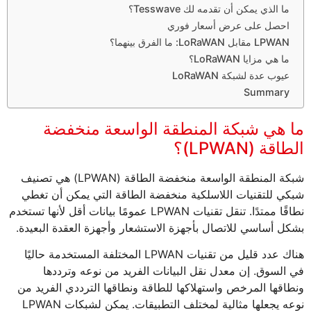
ما الذي يمكن أن تقدمه لك Tesswave؟
احصل على عرض أسعار فوري
LPWAN مقابل LoRaWAN: ما الفرق بينهما؟
ما هي مزايا LoRaWAN؟
عيوب عدة لشبكة LoRaWAN
Summary
ما هي شبكة المنطقة الواسعة منخفضة
الطاقة (LPWAN)؟
شبكة المنطقة الواسعة منخفضة الطاقة (LPWAN) هي تصنيف
شبكي للتقنيات اللاسلكية منخفضة الطاقة التي يمكن أن تغطي
نطاقًا ممتدًا. تنقل تقنيات LPWAN عمومًا بيانات أقل لأنها تستخدم
بشكل أساسي للاتصال بأجهزة الاستشعار وأجهزة العقدة البعيدة.
هناك عدد قليل من تقنيات LPWAN المختلفة المستخدمة حاليًا
في السوق. إن معدل نقل البيانات الفريد من نوعه وترددها
ونطاقها المرخص واستهلاكها للطاقة ونطاقها الترددي الفريد من
نوعه يجعلها مثالية لمختلف التطبيقات. يمكن لشبكات LPWAN