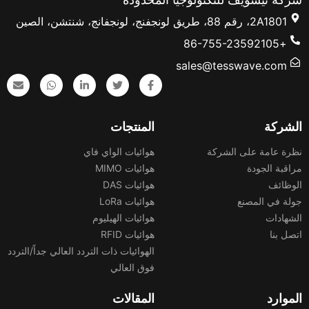
2A1801، رقم 88، طريق لونجفنج، لونجفانج، شنتشن، الصين
+86-755-23592105
sales@tesswave.com
الشركة
المنتجات
نظرة عامة على الشركة
هوائيات الواي فاي
مراقبة الجودة
هوائيات MIMO
الوظائف
هوائيات DAS
جولة في المصنع
هوائيات LoRa
الشهادات
هوائيات الهيليوم
اتصل بنا
هوائيات RFID
الهوائيات ذات التردد العالي جداً/التردد
فوق العالي
الموارد
المقالات