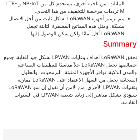
البيانات. من ناحية أخرى، يستخدم كل من NB-IoT و LTE-
M ترددات مرخصة للتخفيف من هذا التحدي.
يتم ترميز أجهزة LoRaWAN بشكل ثابت من أجل الاتصال
بشبكة، ومثل هذه المفاتيح المشفرة الثابتة تجعل
LoRaWAN أقل أمانًا ولكن يمكن الوصول إليها
Summary
تحقق LoRaWAN أهداف وغايات LPWAN بشكل جيد للغاية. جميع
خصائصها تجعل LoRaWAN حلاً مناسبًا للتطبيقات الصناعية
والمدن الذكية. توافر الأجهزة المثبتة، البرمجيات، والحلول
السحابية تجعل من السهل الاعتماد على LoRaWAN مقارنة
بتقنيات LPWAN الأخرى. من الآمن أن نقول إن نمو LoRaWAN
سيؤدي بشكل مباشر إلى زيادة شعبية LPWAN في السنوات
القادمة.