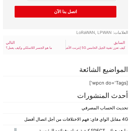
اتصل بنا الآن
العلامات:
LPWAN
,
LoRaWAN
السابق
التالي
كيف تعزز تقنية الجيل الخامس 5G إنترنت الأشياء؟
ما هو الجسر اللاسلكي وكيف يعمل؟
المواضيع الشائعة
[wpcn do='Tags']
أحدث المنشورات
تحديث الحساب المصرفي
4G مقابل الواي فاي: فهم الاختلافات من أجل اتصال أفضل
ما هو هوائي DECT؟ كيفية عمله وفوائده الرئيسية