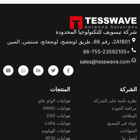
شركة تيسويف للتكنولوجيا المحدودة
2A1801، رقم 88، طريق لونجفنج، لونجفانج، شنتشن، الصين
+86-755-23592105
sales@tesswave.com
الشركة
المنتجات
نظرة عامة على الشركة
هوائيات الواي فاي
مراقبة الجودة
هوائيات MIMO
الوظائف
هوائيات DAS
جولة في المصنع
هوائيات LoRa
الشهادات
هوائيات الهيليوم
اتصل بنا
هوائيات RFID