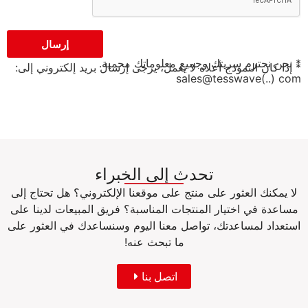
إرسال
* نحن نحترم سريتك وجميع معلوماتك محمية.
* إذا كان النموذج أعلاه لا يعمل، يرجى إرسال بريد إلكتروني إلى:
sales@tesswave(..) com
تحدث إلى الخبراء
لا يمكنك العثور على منتج على موقعنا الإلكتروني؟ هل تحتاج إلى
مساعدة في اختيار المنتجات المناسبة؟ فريق المبيعات لدينا على
استعداد لمساعدتك، تواصل معنا اليوم وسنساعدك في العثور على
ما تبحث عنه!
اتصل بنا