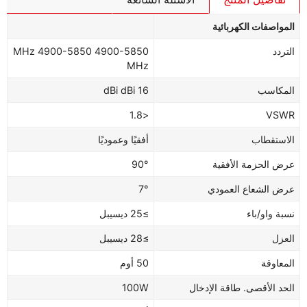
المواصفات الكهربائية
التردد
4900-5850 MHz 4900-5850
MHz
المكاسب
16 dBi dBi
<1.8
VSWR
الاستقطاب
أفقيًا وعموديًا
عرض الحزمة الأفقية
90°
عرض الشعاع العمودي
7°
نسبة واو/باء
≥25 ديسيبل
العزل
≥28 ديسيبل
المعاوقة
50 أوم
الحد الأقصى. طاقة الإدخال
100W