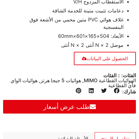
الاستقطاب المزدوج V/H
دعامات تثبيت متينة للخدمة الشاقة
غلاف هوائي PVC متين محمي من الأشعة فوق
البنفسجية
الأبعاد: 504×165×601×60mm
موصل 2 × N أنثى 2 × N أنثى
الحصول على البيانات
الفئات:：الفئات
الهوائيات القطاعية MIMO
,
هوائيات 5 جيجا هرتز
,
هوائيات الواي
فاي القطاعية
شارك:
طلب عرض أسعار
تفاصيل المنتج
الأسئلة الشائعة