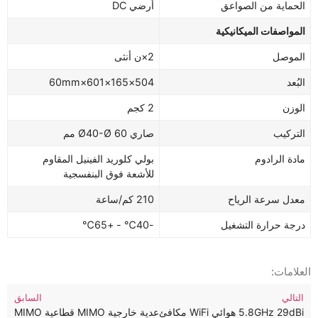
الحماية من الصواعق
أرضي DC
المواصفات الميكانيكية
الموصل
2×ن أنثى
البُعد
504×165×601×60mm
الوزن
2 كجم
التركيب
صاري Ø40-Ø 60 مم
مادة الرادوم
بولي كلوريد الفينيل المقاوم
للأشعة فوق البنفسجية
معدل سرعة الرياح
210 كم/ساعة
درجة حرارة التشغيل
-40℃ - +65℃
العلامات:
التالي
السابق
5.8GHz 29dBi هوائي WiFi مكافئ عالي المكاسب للشبكة