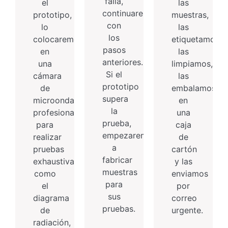
falla,
el
las
continuaremos
prototipo,
muestras,
con
lo
las
los
colocaremos
etiquetamos,
pasos
en
las
anteriores.
una
limpiamos,
Si el
cámara
las
prototipo
de
embalamos
supera
microondas
en
la
profesional
una
prueba,
para
caja
empezaremos
realizar
de
a
pruebas
cartón
fabricar
exhaustivas,
y las
muestras
como
enviamos
para
el
por
sus
diagrama
correo
pruebas.
de
urgente.
radiación,