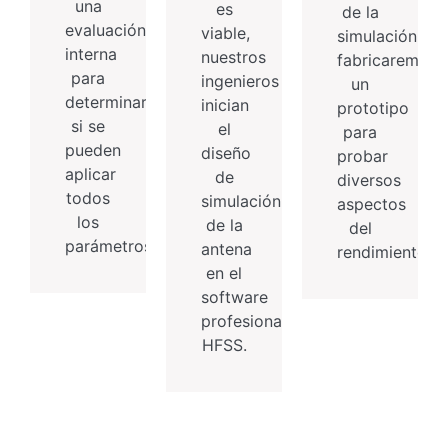
una
es
de la
evaluación
viable,
simulación,
interna
nuestros
fabricaremos
para
ingenieros
un
determinar
inician
prototipo
si se
el
para
pueden
diseño
probar
aplicar
de
diversos
todos
simulación
aspectos
los
de la
del
parámetros.
antena
rendimiento.
en el
software
profesional
HFSS.