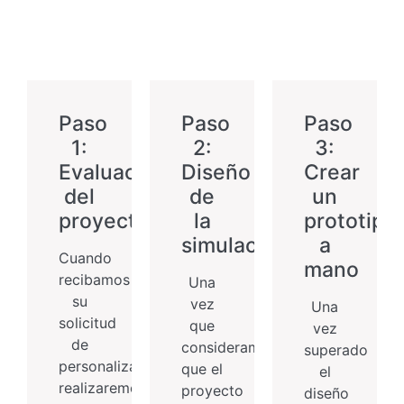
Paso
Paso
Paso
1:
2:
3:
Evaluación
Diseño
Crear
del
de
un
proyecto
la
prototipo
simulación
a
Cuando
mano
recibamos
Una
su
vez
Una
solicitud
que
vez
de
consideramos
superado
personalización,
que el
el
realizaremos
proyecto
diseño