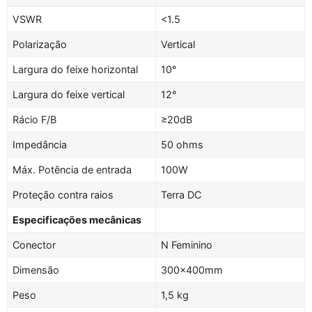
VSWR
<1.5
Polarização
Vertical
Largura do feixe horizontal
10°
Largura do feixe vertical
12°
Rácio F/B
≥20dB
Impedância
50 ohms
Máx. Potência de entrada
100W
Proteção contra raios
Terra DC
Especificações mecânicas
Conector
N Feminino
Dimensão
300×400mm
Peso
1,5 kg