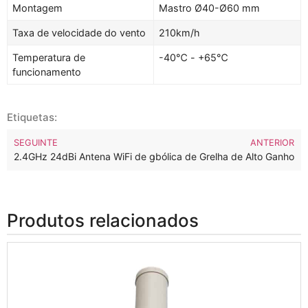
Montagem
Mastro Ø40-Ø60 mm
Taxa de velocidade do vento
210km/h
Temperatura de
-40℃ - +65℃
funcionamento
Etiquetas:
SEGUINTE
ANTERIOR
5.8GHz 26dBi Antena WiFi Parabólica de Grelha de Alto Ganho
2.4GHz 24dBi Antena WiFi de grade parabólica de alto ganho
Produtos relacionados