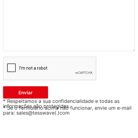
Enviar
* Respeitamos a sua confidencialidade e todas as
informações são protegidas.
* Se o formulário acima não funcionar, envie um e-mail
para: sales@tesswave(.)com