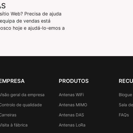
AS
ítio Web? Precisa de ajuda
 equipa de vendas está
nosco hoje e ajudá-lo-emos a
EMPRESA
PRODUTOS
REC
Visão geral da empresa
Antenas WiFi
Blogue
Controlo de qualidade
Antenas MIMO
Sala d
Carreiras
Antenas DAS
FAQs
Visita à fábrica
Antenas LoRa