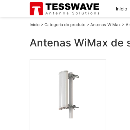
Início
Início
>
Categoria do produto
>
Antenas WiMax
>
An
Antenas WiMax de 