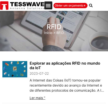
Obter um orçamento
RFID
Início
>
RFID
Explorar as aplicações RFID no mundo
da IoT
2023-07-22
A Internet das Coisas (IoT) tornou-se popular
recentemente devido ao avanço da Internet e
de diferentes protocolos de comunicação. A IoT
trata de diferentes dispositivos ligados em rede
Ler mais "
para atingir um objetivo comum. A RFID
(identificação por radiofrequência) é uma