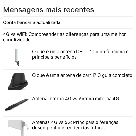
bem conhecidas, incluindo a Walmart, a
com a frequência com que a utilizamos! Muitas
Amazon, a H&M e a Nike, para controlar o
Mensagens mais recentes
vezes utilizamos a RFID várias vezes por dia
inventário e melhorar o serviço ao cliente. Uma
sem sequer o reconhecermos! Apresentámos os
etiqueta ou rótulo RFID, juntamente com uma
Conta bancária actualizada
10 benefícios da utilização da RFID em
antena RFID e um transcetor, constituem um
sistema RFID. Um leitor RFID é frequentemente
4G vs WiFi: Compreender as diferenças para uma melhor
conetividade
criado através da combinação da antena e do
transcetor. Aqui estão algumas vantagens da
O que é uma antena DECT? Como funciona e
RFID e como ela melhora os negócios do início
principais benefícios
ao fim. Que vantagens oferece a RFID nas
empresas? Aqui está uma lista mais longa de
vantagens que esta tecnologia traz para as
O que é uma antena de carril? O guia completo
organizações antes
Antena interna 4G vs Antena externa 4G
Antenas 4G vs 5G: Principais diferenças,
desempenho e tendências futuras