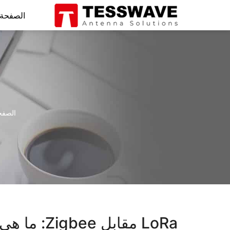
الصفحة 
الصفح
LoRa مقابل Zigbee: ما هي التقنية الأفضل لإنترنت الأشياء