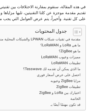
تقديم مقدمة موجزة عن كلتا التقنيتين، تليها مزاياها 
على كل تقنية. وأخيراً، يتم عرض العوامل التي يجب مرا
جدول المحتويات
مقدمة في تقنيات شبكات LPWAN والشبكات المحلية منخفضة الطاقة
ما هي LoRa و LoRaWAN؟
ما هو ZigBee؟
مميزات وعيوب LoRaWAN
تطبيقات LoRaWAN
ما الذي يمكن أن تقدمه لك Tesswave؟
احصل على عرض أسعار فوري
مزايا ZigBee وعيوبه
تطبيقات ZigBee
اختيارك بين LoRa و ZigBee
الخاتمة
قد تكون مهتمًا أيضًا بـ