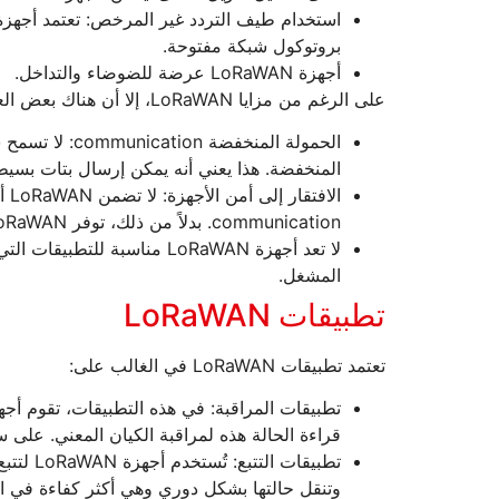
استخدام طيف التردد غير المرخص: تعتمد أجهزة LoRaWAN عل
بروتوكول شبكة مفتوحة.
أجهزة LoRaWAN عرضة للضوضاء والتداخل.
على الرغم من مزايا LoRaWAN، إلا أن هناك بعض العيوب لاستخدام LoRaWAN أيضًا. وتشمل هذه العيوب ما يلي:
المنخفضة. هذا يعني أنه يمكن إرسال بتات بسيطة فق
الافتقار إلى أمن الأجهزة: لا تضمن LoRaWAN أمان الأجهزة، وهو أمر بالغ الأهمية في الاتصال من آلة إلى آلة (
communication. بدلاً من ذلك، توفر LoRaWAN التشفير القائم على البرامج.
لا تعد أجهزة LoRaWAN مناسب
المشغل.
تطبيقات LoRaWAN
تعتمد تطبيقات LoRaWAN في الغالب على:
قراءة الحالة هذه لمراقبة الكيان المعني. على سب
تطبيقات
وتنقل حالتها بشكل دوري وهي أكثر كفاءة في است