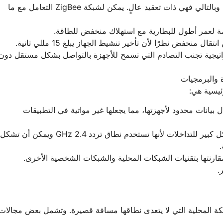
يمكن لـ ZigBee التعامل مع العديد من الأجهزة، وبالتالي فهي ذات تعقيد عالٍ. يمكن لشبكة ZigBee التعامل مع ما
موثوقية: تستخدم أجهزة ZigBee استراتيجية تجنب التصادم التي تسمح للأجهزة بالتواصل بشكل مستقل دون
منخفض: لا تسمح ZigBee إلا بمعدل بيانات محدود لأجهزتها، مما يجعلها غير مواتية في التطبيقات
عرضة للتداخلات: شبكات ZigBee معرضة بشكل كبير للتداخلات لأنها تستخدم نطاق تردد 2.4 GHz ويمكن أن تشكل
.
ءمة لشبكات PAN وشبكات الشبكة المحلية التي لا يتعدى نطاقها مسافة قصيرة. وتشمل بعض مجالات