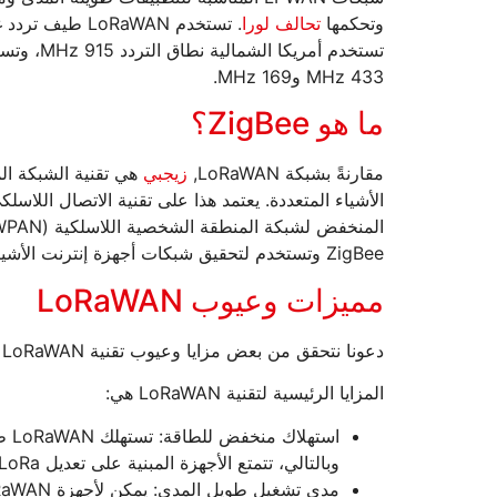
وتحكمها
تحالف لورا
. تستخدم RaWAN
433 MHz و169 MHz.
ما هو ZigBee؟
مقارنةً بشبكة LoRaWAN,
زيجبي
هي تقنية الشبكة الم
ZigBee وتستخدم لتحقيق شبكات أجهزة إنترنت الأشياء ذات معدل البيانات المنخفض.
مميزات وعيوب LoRaWAN
دعونا نتحقق من بعض مزايا وعيوب تقنية LoRaWAN في سياق تطبيقات إنترنت الأشياء.
المزايا الرئيسية لتقنية LoRaWAN هي:
وبالتالي، تتمتع الأجهزة المبنية على تعديل LoRa بعمر بطارية طويل يصل إلى 10 سنوات.
مدى تشغيل طويل المدى: يمكن لأجهزة LoRaWAN الاتصال عبر خط الرؤية لمسافة 15 كم.