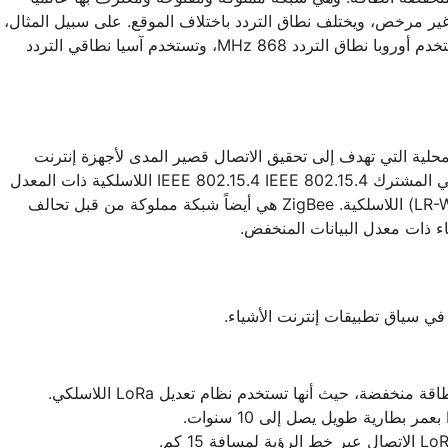
Lo طيف تردد غير مرخص، ويختلف نطاق التردد باختلاف الموقع. على سبيل المثال،
تستخدم أمريكا الشمالية نطاق التردد 915 MHz، وتستخدم أوروبا نطاق التردد 868 MHz، وتستخدم آسيا نطاقي التردد
حلية التي تهدف إلى تحقيق الاتصال قصير المدى لأجهزة إنترنت
الأشياء المتعددة. يعتمد هذا على تقنية الاتصال اللاسلكي المشترك IEEE 802.15.4 IEEE 802.15.4 اللاسلكية ذات المعدل
المنخفض لشبكة المنطقة الشخصية اللاسلكية (LR-WPAN) اللاسلكية. ZigBee هي أيضاً شبكة مملوكة من قبل تحالف
استهلاك منخفض للطاقة: تستهلك LoRaWAN طاقة منخفضة، حيث أنها تستخدم نظام تعديل LoRa اللاسلكي.