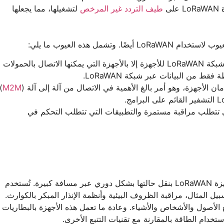
ى
طيف التردد غير المرخص
لتشغيلها، مما يجعلها
الحمولة المنخفضة communication: لا تسمح شبكة LoRaWAN للأجهزة إلا بالأجهزة التي يمكنها الاتصال بالحمولات
ط من البيانات عبر شبكة LoRaWAN.
)
M2M
ة للتطبيقات التي تتطلب مراقبة مستمرة والتطبيقات التي تتطلب التحكم في
تطبيقات المراقبة: في هذه التطبيقات، تقوم أجهزة LoRaWAN بنقل حالتها بشكل دوري عبر مسافة كبيرة. تُستخدم
يل المثال، مراقبة الظروف البيئية وأنظمة الإنذار المبكر بالكوارث.
 التتبع: تُستخدم أجهزة LoRaWAN لتتبع الأصول والأشخاص والأشياء. وعادة ما تعمل هذه الأجهزة بالبطاريات
خدام الطاقة بالمقارنة مع تقنيات التتبع الأخرى.