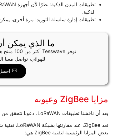
الذكية.
تطبيقات إدارة سلسلة التوريد: مرة أخرى، يمكن استخدام أجهزة LoRaWAN لتتبع
ما الذي يمكن أن تقدم
توفر wave
للهوائي، تواصل معنا 
احصل
مزايا ZigBee وعيوبه
بعد أن ناقشنا تطبيقات LoRaWAN، دعونا نتحقق من بعض مزايا وعيوب ZigBee.
تعد ZigBee، ع
بعض المزايا الرئيسية لتقنية ZigBee هي: