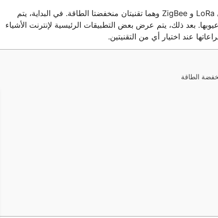
في هذه المقالة، سنقوم بمقارنة الاختلافات بين تقنيتي LoRa و ZigBee وهما تقنيتان منخفضتا الطاقة. في البداية، يتم
وعيوبها. بعد ذلك، يتم عرض بعض التطبيقات الرئيسية لإنترنت الأشياء
عاتها عند اختيار أي من التقنيتين.