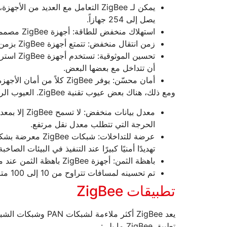
يصل إلى 254 جهازاً.
استهلاك منخفض للطاقة: أجهزة ZigBee مصممة لعمر أطول للبطارية مع استهلاك منخفض للطاقة.
زمن انتقال منخفض: تتمتع أجهزة ZigBee بزمن انتقال منخفض نظرًا لأن تأخير تنشيط الجهاز يبلغ 15 مللي ثانية.
تحسين ال
أن تتداخل مع بعضها البعض.
أمان محسّن: يوفر ZigBee كلاً من أمان الأجهزة والبرمجيات
ومع ذلك، هناك بعض عيوب تقنية ZigBee. العيوب الرئيسية هي:
معدل بيانات 
الحرجة التي تتطلب معدل نقل مرتفع.
تهديدًا أمنيًا كبيرًا عند التنفيذ في البيئات الصاخبة
باهظة الثمن: أجهزة ZigBee باهظة الثمن عند مقارنتها بتقنيات الشبكات المحلية والشبكات الشخصية الأخرى.
تم تحسينه لمسافات تتراوح من 10 إلى 100 متر.
تطبيقات ZigBee
يعد ZigBee أكثر ملا
تطبيق ZigBee ما يلي: