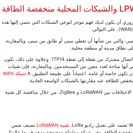
ZigB و LoRaWAN (LoRa)، من الضروري أن يكون لديك فهم موجز لنوعي الشبكات التي تنتمي إليها هذه
طقة المحلية (LAN) على مدى قصير، والتي من شأنها أن تغطي مبنى أو طابق من مبنى. وبالمقارنة،
تمتد تقنيات الشبكات المحلية على مسافة قصيرة مع اتصال مشترك من نقطة إلى نقطة 1TP14. وعلاوة على ذلك، تكون
أنها متاحة لعدد معين من المستخدمين. وبالمقارنة، فإن تقنيات
تكون خاصة أو عامة، اعتماداً على طبيعة التطبيق. A
شبكة WAN
والآن، بما أن لدينا فهمًا موجزًا للشبكات، دعونا نناقش الاختلافات بين LoRaWAN و ZigBee، من خلال مناقشة كل تقنية
تقنية LoRaWAN
تصنف ضمن
المدى ومنخفضة الطاقة. وهي شبكة مملوكة ومفتوحة ومعترف بها عالميًا