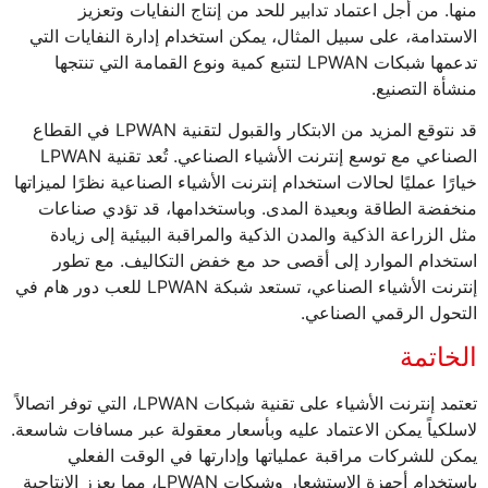
منها. من أجل اعتماد تدابير للحد من إنتاج النفايات وتعزيز
الاستدامة، على سبيل المثال، يمكن استخدام إدارة النفايات التي
تدعمها شبكات LPWAN لتتبع كمية ونوع القمامة التي تنتجها
منشأة التصنيع.
قد نتوقع المزيد من الابتكار والقبول لتقنية LPWAN في القطاع
الصناعي مع توسع إنترنت الأشياء الصناعي. تُعد تقنية LPWAN
خيارًا عمليًا لحالات استخدام إنترنت الأشياء الصناعية نظرًا لميزاتها
منخفضة الطاقة وبعيدة المدى. وباستخدامها، قد تؤدي صناعات
مثل الزراعة الذكية والمدن الذكية والمراقبة البيئية إلى زيادة
استخدام الموارد إلى أقصى حد مع خفض التكاليف. مع تطور
إنترنت الأشياء الصناعي، تستعد شبكة LPWAN للعب دور هام في
التحول الرقمي الصناعي.
الخاتمة
تعتمد إنترنت الأشياء على تقنية شبكات LPWAN، التي توفر اتصالاً
لاسلكياً يمكن الاعتماد عليه وبأسعار معقولة عبر مسافات شاسعة.
يمكن للشركات مراقبة عملياتها وإدارتها في الوقت الفعلي
باستخدام أجهزة الاستشعار وشبكات LPWAN، مما يعزز الإنتاجية