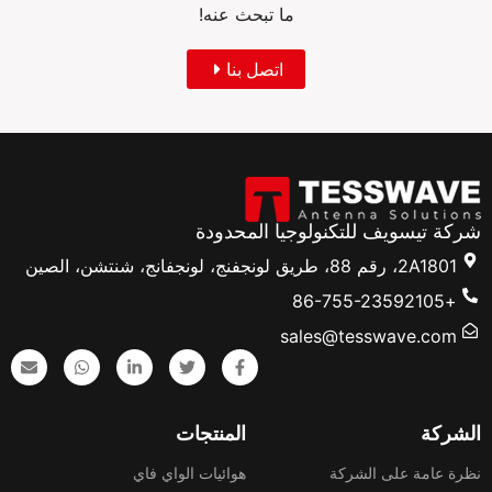
ما تبحث عنه!
اتصل بنا
شركة تيسويف للتكنولوجيا المحدودة
2A1801، رقم 88، طريق لونجفنج، لونجفانج، شنتشن، الصين
+86-755-23592105
sales@tesswave.com
الشركة
المنتجات
نظرة عامة على الشركة
هوائيات الواي فاي