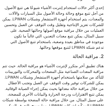
إحدى أكثر حالات استخدام إنترنت الأشياء شيوعًا هي تتبع الأصول.
من أجل تتبع موقع وحالة وحالة الأصول مثل السيارات والآلات
والمعدات، يتم استخدام أجهزة الاستشعار وشبكات LPWAN. يمكن
للشركات تعزيز الإنتاجية وتقليل وقت التوقف عن العمل وتحسين
العمليات من خلال مراقبة موقع أصولها وحالتها الصحية. على
سبيل المثال، يمكن تتبع معدات التعدين، التي غالباً ما تكون
موجودة في مناطق بعيدة وصعبة، باستخدام تتبع الأصول التي
تدعم شبكة LPWAN لتتبع موقعها وحالتها.
2. مراقبة الحالة
هناك تطبيق آخر متكرر لإنترنت الأشياء هو مراقبة الحالة. حيث تتم
مراقبة المعدات الصناعية مثل المضخات والمحركات والتوربينات
للتأكد من سلامتها باستخدام أجهزة الاستشعار وشبكات LPWAN.
يمكن للشركات توفير وقت التوقف عن العمل وتجنب الأعطال
من خلال مراقبة حالة معداتها بحيث يمكن إجراء الصيانة الوقائية.
يمكن تتبع الاهتزازات ودرجة الحرارة والبيانات الأخرى للمضخة،
على سبيل المثال، من خلال مراقبة حالة المضخة بواسطة شبكات
LPWAN الممكّنة لشبكات LPWAN، مما يسمح بالتعرف المبكر