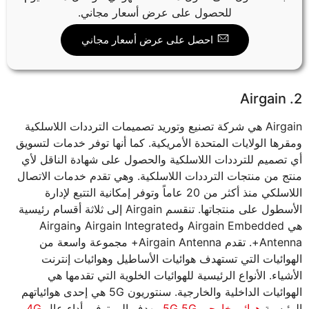
للحصول على عرض أسعار مجاني.
احصل على عرض أسعار مجاني
2. Airgain
Airgain هي شركة تصنيع وتوريد تصميمات الترددات اللاسلكية
ومقرها الولايات المتحدة الأمريكية. كما أنها توفر خدمات لتسويق
أي تصميم للترددات اللاسلكية والحصول على شهادة الناقل لأي
منتج من منتجات الترددات اللاسلكية. وهي تقدم خدمات الاتصال
اللاسلكي منذ أكثر من 20 عاماً وتوفر إمكانية التتبع لإدارة
الأسطول على منتجاتها. تنقسم Airgain إلى ثلاثة أقسام رئيسية
هي Airgain Embedded وAirgain Integrated وAirgain
Antenna+. تقدم Airgain Antenna+ مجموعة واسعة من
الهوائيات التي تستهدف هوائيات الأساطيل وهوائيات إنترنت
الأشياء. الأنواع الرئيسية للهوائيات الخلوية التي تقدمها هي
الهوائيات الداخلية والخارجية. سنتوريون 5G هي إحدى هوائياتهم
الرئيسية
هوائي خارجي 5G 5G
. يهدف إلى توفير أداء عالٍ
4G