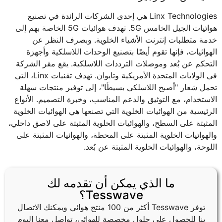
Linx Technologies هي إحدى الشركات الرائدة في تصنيع
هوائيات الجيل الخامس 5G. تهدف هوائيات 5G الخاصة بهم إلى
خدمة متطلبات إنترنت الأشياء الخلوية. وبصرف النظر عن
الهوائيات، فإنها تقوم أيضًا بتصنيع الوحدات اللاسلكية وأجهزة
التحكم عن بُعد وموصلات الترددات اللاسلكية. يقع مقر الشركة
في الولايات المتحدة الأمريكية وتايوان. تهدف تقنيات Linx، التي
تحمل شعار "أصبح اللاسلكي بسيطًا"، إلى توفير منتجات سهلة
الاستخدام، مع التوثيق والدعم المناسب، وخبرة التصميم. الأنواع
الرئيسية من الهوائيات الخلوية التي تصنعها هي الهوائيات الخلوية
المثبتة على السطح، والهوائيات الخلوية المثبتة على لاصق داخلي،
والهوائيات الخلوية المثبتة على المحطة، والهوائيات المثبتة على
اللوحة، والهوائيات الخلوية المثبتة عن بُعد.
ما الذي يمكن أن تقدمه لك
Tesswave؟
توفر Tesswave أكثر من 100 منتج هوائي ويمكنك الاتصال
بنا للحصول على حلول مخصصة للهوائي، تواصل معنا اليوم