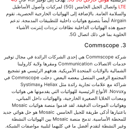
LTE
واتصال الجيل الخامس (5G) لمركبات وأصول الأساطيل
والسلامة العامة. بالإضافة إلى الهوائيات الخارجية الحصرية، تقوم
Airgain أيضاً بتصنيع هوائيات داخلية للتطبيقات المدمجة. تدعم
جميع هذه الهوائيات الداخلية نطاقات ترددات إنترنت الأشياء
الخلوية بما في ذلك اتصال 5G.
3. Commscope
شركة Commscope هي إحدى الشركات الرائدة في مجال توفير
خدمات الاتصالات Communication ومقرها ولاية كارولينا
الشمالية بالولايات المتحدة الأمريكية. هدفهم الرئيسي هو تشجيع
المجتمع الرقمي المتصل ببعضه البعض. دخلت Commscope في
شراكة مع علامات تجارية رائدة مثل Heliax وSystimax
وNovux. الأنواع الرئيسية للهوائيات التي يقدمونها هي هوائيات
ومعدات الخلايا الصغيرة الخارجية، والهوائيات داخل المباني،
وهوائيات الموجات الدقيقة. لقد قدموا منصة هوائيات Mosaic
باعتبارها أذكى طريقة للجيل الخامس. Mosaic هو حل هوائي جديد
للمحطة الأساسية. تدمج منصة Mosaic بين الهوائيات النشطة
وغير النشطة لتقدم أفضل ما في كليهما لتلبية مواصفات الشبكة.