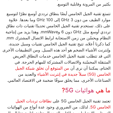
بكثير من المرونة وقابلية التوسع.
تتمتع تقنية الجيل الخامس أيضًا بنطاق ترددي أوسع نظرًا لتوسيع
موارد الطيف من دون 3 GHz إلى 100 GHz وما بعدها. علاوة
على ذلك، تستخدم تقنية الجيل الخامس تحديدًا تقنيات ذات نطاق
ترددي أوسع مثل GHz دون 6 وmmWave. وهذا يزيد من إنتاجية
النظام ويحسّن من زمن الاستجابة لرابط الاتصال المشترك mm.
كما ذكرنا أعلاه، تتيح تقنية الجيل الخامس تقنيات وسبل جديدة،
وإنترنت الأشياء الضخم هو أحد هذه السبل. ومن التطبيقات الأخرى
التي قد تتطلب تقنية الجيل الخامس خدمات النطاق العريض
المتنقلة المحسّنة والاتصالات المشتركة للمهام الحرجة. في
الختام، يمكننا أن نرى أن
من المتوقع أن تخلق شبكة الجيل
الخامس (5G) سبلاً جديدة في إنترنت الأشياء
والعديد من
الصناعات الأخرى، مما يخلق سوقًا ضخمة في الاقتصاد العالمي.
ما هي
هوائيات 5G
?
تعتمد تقنية الجيل الخامس 5G على
نطاقات ترددات الجيل
الخامس 5G
. لذلك، من الضروري وجود عدة أنواع من الهوائيات