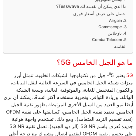
ما الذي يمكن أن تقدمه لك Tesswave؟
احصل على عرض أسعار فوري
2. Airgain
3. Commscope
4. تاوجلاس
5. Comba Telecom
الخاتمة
ما هو الجيل الخامس 5G؟
ال
5G
يعتبر 5
جيل من تكنولوجيا الشبكات الخلوية. تتمثل أبرز
ميزات شبكة الجيل الخامس في السرعة العالية لنقل البيانات،
والكمون المنخفض للغاية، والموثوقية العالية، وسعة الشبكة
الهائلة، وزيادة التوافر، وتجربة مستخدم أكثر اتساقًا. يمكننا أن نرى
أيضًا نمو العديد من السبل الأخرى المرتبطة بظهور تقنية الجيل
الخامس. تعتمد تقنية الجيل الخامس، كسابقتها على تقنية OFDM
(تعدد تقسيم التردد المتعامد)، ومع ذلك، تستخدم واجهة هوائية
جديدة تُعرف باسم 5G NR (الراديو الجديد). تعمل تقنية 5G NR
على تحسين تقنية OFDM لتقديم اتصال مشترك مع درجة أعلى