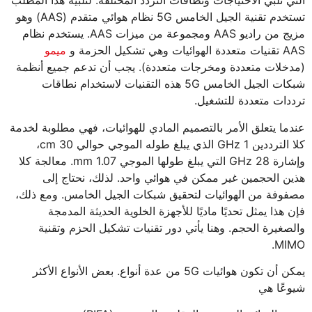
التي تلبي الاحتياجات ونطاقات التردد المختلفة. لتلبية هذا المطلب
تستخدم تقنية الجيل الخامس 5G نظام هوائي متقدم (AAS) وهو
مزيج من راديو AAS ومجموعة من ميزات AAS. يستخدم نظام
AAS تقنيات متعددة الهوائيات وهي تشكيل الحزمة و
ميمو
(مدخلات متعددة ومخرجات متعددة). يجب أن تدعم جميع أنظمة
شبكات الجيل الخامس 5G هذه التقنيات لاستخدام نطاقات
ترددات متعددة للتشغيل.
عندما يتعلق الأمر بالتصميم المادي للهوائيات، فهي مطلوبة لخدمة
كلا الترددين 1 GHz الذي يبلغ طوله الموجي حوالي 30 cm،
وإشارة 28 GHz التي يبلغ طولها الموجي 1.07 mm. معالجة كلا
هذين الحجمين غير ممكن في هوائي واحد. لذلك، نحتاج إلى
مصفوفة من الهوائيات لتحقيق شبكات الجيل الخامس. ومع ذلك،
فإن هذا يمثل تحديًا ماديًا للأجهزة الخلوية الحديثة المدمجة
والصغيرة الحجم. وهنا يأتي دور تقنيات تشكيل الحزم وتقنية
MIMO.
يمكن أن تكون هوائيات 5G من عدة أنواع. بعض الأنواع الأكثر
شيوعًا هي