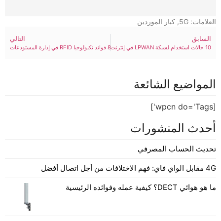
العلامات:
5G
,
كبار الموردين
السابق
التالي
10 حالات استخدام لشبكة LPWAN في إنترنت الأشياء الصناعية (IIoT)
8 فوائد تكنولوجيا RFID في إدارة المستودعات
المواضيع الشائعة
[wpcn do='Tags']
أحدث المنشورات
تحديث الحساب المصرفي
4G مقابل الواي فاي: فهم الاختلافات من أجل اتصال أفضل
ما هو هوائي DECT؟ كيفية عمله وفوائده الرئيسية