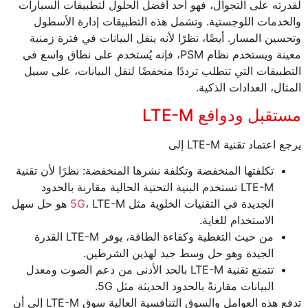
لقدرته على التجوال، فهو أحد أفضل الحلول لتطبيقات السيارات
والخدمات اللوجستية. وتشمل هذه التطبيقات إدارة الأسطول
وتحسين المسار. أيضًا، نظرًا لأنه ينقل البيانات في فترة زمنية
معينة ويستخدم نظام PSM، فإنه يُستخدم على نطاق واسع في
التطبيقات التي تتطلب ترددًا منخفضًا لنقل البيانات، على سبيل
المثال، العدادات الذكية.
مستقبل ودوافع LTE-M
يرجع اعتماد تقنية LTE-M إلى
تكلفتها المنخفضة وتكلفة نشرها المنخفضة: نظرًا لأن تقنية
LTE-M تستخدم البنية التحتية الحالية مقارنة بالحدود
الجديدة في التقنيات الخلوية مثل
5G
، LTE-M هو حل سهل
الاستخدام للغاية.
من حيث التغطية وكفاءة الطاقة، يوفر LTE-M القدرة
الجيدة وهو حل وسط جيد لهذين الشرطين.
تتمتع تقنية LTE-M بالحد الأدنى من دعم الصوت ومعدل
البيانات مقارنةً بالحدود الحديثة مثل 5G.
تدفع هذه العوامل والسوق التنافسية العالية سوق LTE-M إلى أن