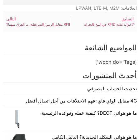
العلامات:
M2M
,
LTE-M
,
LPWAN
السابق
التالي
7 فوائد تقنية RFID في البيع بالتجزئة
تقنية RFID مقابل الرموز الشريطية: ما الفرق بينهما؟
المواضيع الشائعة
[wpcn do='Tags']
أحدث المنشورات
تحديث الحساب المصرفي
4G مقابل الواي فاي: فهم الاختلافات من أجل اتصال أفضل
ما هو هوائي DECT؟ كيفية عمله وفوائده الرئيسية
ما هو هوائي السكك الحديدية؟ الدليل الكامل