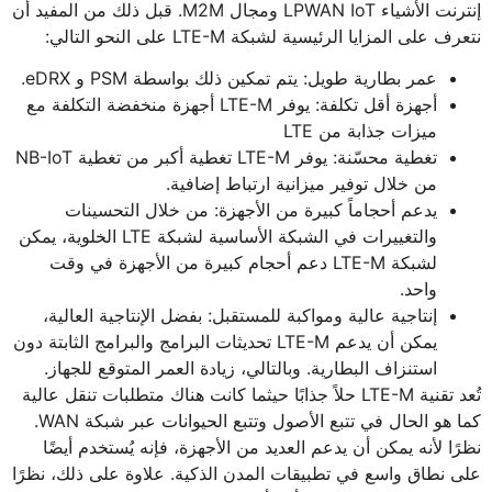
إنترنت الأشياء LPWAN IoT ومجال M2M. قبل ذلك من المفيد أن
نتعرف على المزايا الرئيسية لشبكة LTE-M على النحو التالي:
عمر بطارية طويل: يتم تمكين ذلك بواسطة PSM و eDRX.
أجهزة أقل تكلفة: يوفر LTE-M أجهزة منخفضة التكلفة مع
ميزات جذابة من LTE
تغطية محسّنة: يوفر LTE-M تغطية أكبر من تغطية NB-IoT
من خلال توفير ميزانية ارتباط إضافية.
يدعم أحجاماً كبيرة من الأجهزة: من خلال التحسينات
والتغييرات في الشبكة الأساسية لشبكة LTE الخلوية، يمكن
لشبكة LTE-M دعم أحجام كبيرة من الأجهزة في وقت
واحد.
إنتاجية عالية ومواكبة للمستقبل: بفضل الإنتاجية العالية،
يمكن أن يدعم LTE-M تحديثات البرامج والبرامج الثابتة دون
استنزاف البطارية. وبالتالي، زيادة العمر المتوقع للجهاز.
تُعد تقنية LTE-M حلاً جذابًا حيثما كانت هناك متطلبات تنقل عالية
كما هو الحال في تتبع الأصول وتتبع الحيوانات عبر شبكة WAN.
نظرًا لأنه يمكن أن يدعم العديد من الأجهزة، فإنه يُستخدم أيضًا
على نطاق واسع في تطبيقات المدن الذكية. علاوة على ذلك، نظرًا