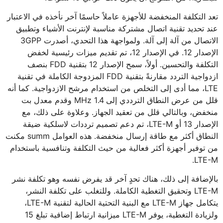
تعد التكلفة المنخفضة للأجهزة عاملاً حاسمًا آخر نأخذه في الاعتبار
عند تحديد تقنية اتصال مشتركة مناسبة لإنترنت الأشياء وتطبيق
الاتصال من آلة إلى آلة. ولمواجهة هذا التحدي، أصدرت 3GPP
الإصدار 12. في الإصدار 12، تم تقديم ميزات رئيسية لخفض
التكلفة والتحسين. أولاً، سمح الإصدار 12 بتقنية FDD بنصف
ازدواجية التردد مقارنةً بتقنية FDD المزدوجة الكاملة في تقنية
LTE، مما أدى إلى التخلص من استخدام مرشح الازدواجية. كما أنه
قلل من عرض النطاق الترددي إلى 1.4 MHz وقدم معدل بت
منخفض، وبالتالي قلل من تعقيد الجهاز. وعلاوة على ذلك، مع
الإصدار 13 أو LTE-M، تم دعم تصميم ترددات لاسلكية ضيقة
النطاق أكثر مع طاقة إرسال منخفضة. هذه العوامل summ مكنت
من توفير أجهزة أكثر فعالية من حيث التكلفة وتنافسية باستخدام
LTE-M.
بالإضافة إلى ذلك، هناك تحدٍ آخر قد يفرض نفسه وهو تكلفة نشر
LTE-M وتحقيق التغطية الكاملة. وللتغلب على تكلفة النشر،
يتكامل جهاز LTE-M مع البنية التحتية الحالية لتقنية LTE-M،
ولزيادة التغطية، يوفر LTE-M ميزانية ارتباط إضافية تبلغ 15