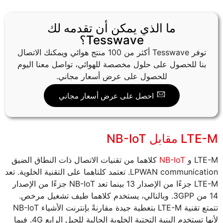
ما الذي يمكن أن تقدمه لك
Tesswave؟
توفر Tesswave أكثر من 100 منتج هوائي ويمكنك الاتصال
بنا للحصول على حلول مخصصة للهوائي، تواصل معنا اليوم
للحصول على عرض أسعار مجاني.
احصل على عرض أسعار مجاني
LTE-M مقابل NB-IoT
LTE-M و
NB-IoT
كلاهما من تقنيات الاتصال ذات النطاق الضيق
LPWAN communication. تعتمد كلتاهما على التقنية الخلوية. تعد
LTE-M جزءًا من الإصدار 13 بينما تعد NB-IoT جزءًا من الإصدار
14 من 3GPP. وبالتالي، يستخدم كلاهما طيف تشغيل مرخص.
تتمتع تقنية LTE-M بتغطية جيدة مقارنةً بإنترنت الأشياء NB-IoT
لأنها تستخدم البنية التحتية الخلوية الحالية للجيل الرابع 4G. فيما