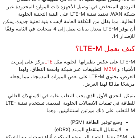
الترددي المنخفض في توصيل الأجهزة ذات الموارد المحدودة عبر
شبكة WAN. تعتمد تقنية LTE-M على البنية التحتية الخلوية
الحالية، مما يقلل من التكلفة العامة لإنشاء بنية تحتية جديدة. يمكن
أن يوفر LTE-M معدل بيانات يصل إلى 4 ميجابت في الثانية وفقًا
للإصدار 14.
كيف يعمل LTE-M؟
LTE-M على عكس نظيراتها الخلوية مثل
LTE
يركز على إنترنت
الأشياء و
M2M
التطبيقات عبر شبكة واسعة النطاق. ولهذا
الغرض، يحتوي LTE-M على بعض الميزات المدمجة، مما يجعله
مرشحًا مثاليًا لهذا الغرض.
يتمثل التحدي الأول الذي يجب التغلب عليه في الاستهلاك العالي
للطاقة في تقنيات الاتصالات الخلوية القديمة. تستخدم تقنية LTE-
M للتغلب على ذلك ميزتين استثنائيتين. وهما
وضع توفير الطاقة (PSM)
الاستقبال المتقطع الممتد (eDRX)
في PSM ينتقل الجهاز إلى وضع السكون أثناء تسجيله مع الشبكة.