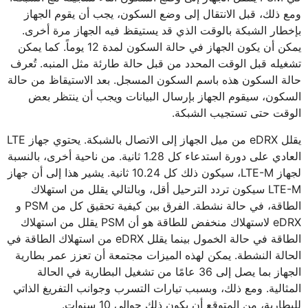
ومع ذلك، قبل الانتقال إلى وضع السكون، يجب أن يقوم الجهاز
بإخطار الشبكة بالوقت الذي قد يستيقظ فيه الجهاز مرة أخرى.
يمكن أن يكون الجهاز في حالة السكون لمدة 12 يوماً. كما يمكن
تشغيله قبل الوقت المحدد من قبل حالة طارئة مثل المنبه. تُعرف
حالة السكون هذه باسم السكون المسجل. بعد الاستيقاظ من حالة
السكون، سيقوم الجهاز بإرسال البيانات ويجب أن ينتظر بعض
الوقت حتى تستجيب الشبكة.
يقلل eDRX من ميل الجهاز إلى الاتصال بالشبكة. يحتوي جهاز LTE
العادي على دورة استدعاء كل 1.28 ثانية. من ناحية أخرى، بالنسبة
لجهاز LTE-M، سيكون ذلك كل 10.24 ثانية. يشير هذا إلى أن جهاز
LTE-M سيكون تردد الترحيل أقل، وبالتالي يقلل من استهلاك
الطاقة، في حالة نشطة. الفرق بين كيفية تحقيق كل من PSM و
eDRX لاستهلاك منخفض للطاقة هو أن PSM يقلل من استهلاك
الطاقة في حالة الخمول بينما يقلل eDRX من استهلاك الطاقة في
الحالة النشطة. يمكن لهذه الميزات مجتمعة أن تعزز عمر بطارية
الجهاز بما يصل إلى 36 عامًا من تشغيل البطارية في الحالة
المثالية. ومع ذلك، وبسبب تيارات التسرب وجوانب التفريغ الذاتي
للبطارية، من المتوقع أن يكون ذلك حوالي 10 سنوات.