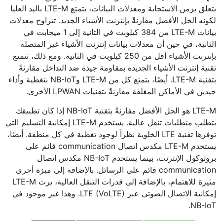
يتعلق بزمن الاستجابة ومعدلات البيانات، يتمتع LTE-M باليد العليا
لكونه الحل الأفضل مقارنةً بإنترنت الأشياء الجديد. تتراوح معدلات
بيانات LTE-M من 384 كيلوبت في الثانية إلى 1 ميجابت في
الثانية، في حين أن معدلات بيانات إنترنت الأشياء غير المتصلة
بإنترنت الأشياء أقل من 250 كيلوبت في الثانية. ومع ذلك، تتمتع
تقنية إنترنت الأشياء الجديدة بمقاومة جيدة ضد التداخل مقارنةً
بتقنية LTE-M. أيضًا، يتمتع كل من LTE-M وNB-IoT بتغطية وأداء
جيدين في الأماكن المغلقة مقارنةً بتقنيات LPWAN الأخرى.
LTE-M هو الحل الأفضل مقارنةً بتقنية NB-IoT إذا كان تطبيقك
يتطلب متطلبات تنقل عالية. يستخدم LTE-M إمكانية التسليم التي
توفرها تقنية LTE الخلوية نظراً لوجود تغطية في كل منطقة. أيضًا،
يستخدم LTE-M مكدس اتصال communication قائم على
بروتوكول الإنترنت، بينما يستخدم NB-IoT مكدس اتصال
communication قائم على الرسائل. بالإضافة إلى ميزة أخرى
مثيرة للاهتمام، بالإضافة إلى قدرات التنقل العالية، يرث LTE-M
إمكانية الاتصال الصوتي عبر LTE (VoLTE). وهذا غير موجود في
NB-IoT.