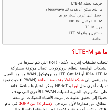
خريطة تغطية LTE-M
ما الذي يمكن أن تقدمه لك Tesswave؟
احصل على عرض أسعار فوري
LTE-M مقابل NB-IoT
مزايا LTE-M
مستقبل ودوافع LTE-M
الخاتمة
ما هو LTE-M؟
تتطلب تطبيقات إنترنت الأشياء (IoT) التي يتم نشرها في
الشبكات الواسعة النطاق بروتوكولات اتصال موثوقة مشتركة
1P14. LTE-M أو LTE-Cat M1 هو بروتوكول WAN من هذا القبيل.
وهو ينتمي إلى
شبكة WAN منخفضة الطاقة
(LPWAN) حيث توجد
تقنيات أخرى مثل
لورا
و NB-IoT. يمكن اعتبارها منافسًا قائمًا
على التكنولوجيا الخلوية لتقنيات LPWAN الأخرى التي تهدف
تحديدًا إلى تحقيق تطبيقات إنترنت الأشياء للشبكات الواسعة
النطاق. تم إصدارها لأول مرة في
الإصدار 13 من 3GPP
في عام
2016. وتكمن أهمية تقنية LTE-M في تطبيقاتها ذات النطاق