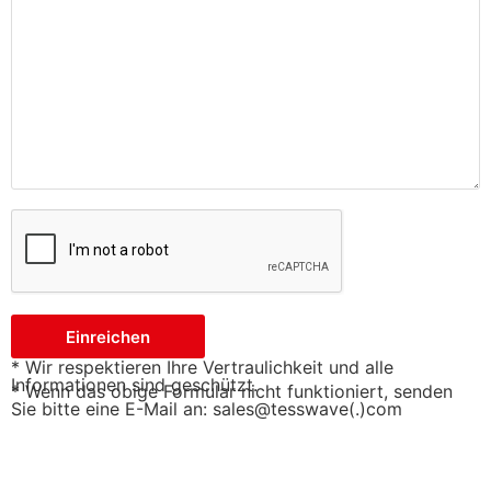
Einreichen
* Wir respektieren Ihre Vertraulichkeit und alle
Informationen sind geschützt.
* Wenn das obige Formular nicht funktioniert, senden
Sie bitte eine E-Mail an: sales@tesswave(.)com