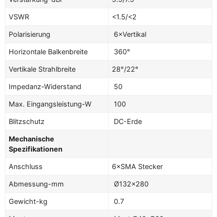
VSWR
<1.5/<2
Polarisierung
6×Vertikal
Horizontale Balkenbreite
360°
Vertikale Strahlbreite
28°/22°
Impedanz-Widerstand
50
Max. Eingangsleistung-W
100
Blitzschutz
DC-Erde
Mechanische
Spezifikationen
Anschluss
6×SMA Stecker
Abmessung-mm
Ø132×280
Gewicht-kg
0.7