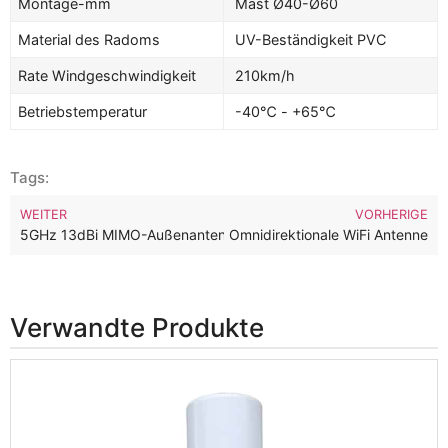
Montage-mm
Mast Ø40-Ø60
Material des Radoms
UV-Beständigkeit PVC
Rate Windgeschwindigkeit
210km/h
Betriebstemperatur
-40℃ - +65℃
Tags:
WEITER
VORHERIGE
z Dualband 3-Port Outdoor MIMO Omnidirektionale WiFi Antenne
5GHz 13dBi MIMO-Außenantenne mit hoher Verstärkung und Runds
Verwandte Produkte