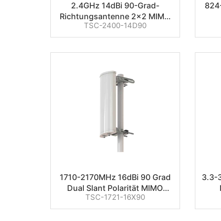
2.4GHz 14dBi 90-Grad-
824
Richtungsantenne 2×2 MIMO
TSC-2400-14D90
Sektorantenne
1710-2170MHz 16dBi 90 Grad
3.3-
Dual Slant Polarität MIMO
TSC-1721-16X90
Sektor Antenne