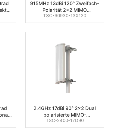
Grad
915MHz 13dBi 120° Zweifach-
ektor
Polarität 2×2 MIMO
TSC-90930-13X120
Sektorantenne
rad
2.4GHz 17dBi 90° 2×2 Dual
onale
polarisierte MIMO-
TSC-2400-17D90
nne
Sektorantenne für
Außenbasisstationen