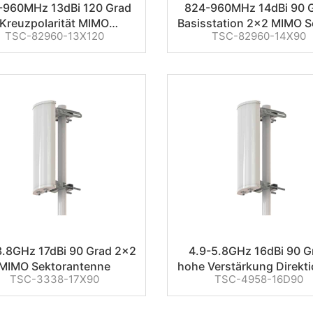
-960MHz 13dBi 120 Grad
824-960MHz 14dBi 90 
Kreuzpolarität MIMO
Basisstation 2×2 MIMO S
TSC-82960-13X120
TSC-82960-14X90
Sektorantenne
Antenne
3.8GHz 17dBi 90 Grad 2×2
4.9-5.8GHz 16dBi 90 G
MIMO Sektorantenne
hohe Verstärkung Direkti
TSC-3338-17X90
TSC-4958-16D90
MIMO Sektor WiFi Ante