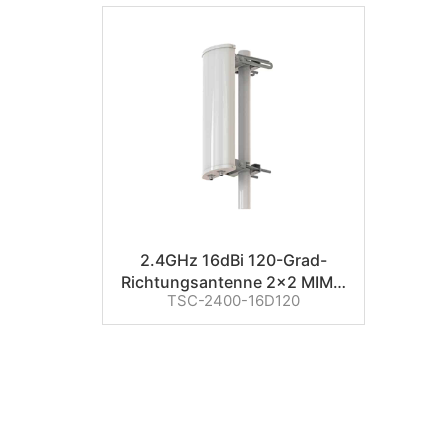
2.4GHz 16dBi 120-Grad-
Richtungsantenne 2×2 MIMO
TSC-2400-16D120
Sektorantenne