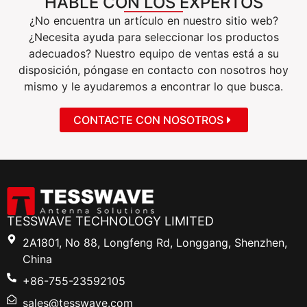
HABLE CON LOS EXPERTOS
¿No encuentra un artículo en nuestro sitio web?
¿Necesita ayuda para seleccionar los productos
adecuados? Nuestro equipo de ventas está a su
disposición, póngase en contacto con nosotros hoy
mismo y le ayudaremos a encontrar lo que busca.
CONTACTE CON NOSOTROS
TESSWAVE TECHNOLOGY LIMITED
2A1801, No 88, Longfeng Rd, Longgang, Shenzhen,
China
+86-755-23592105
sales@tesswave.com