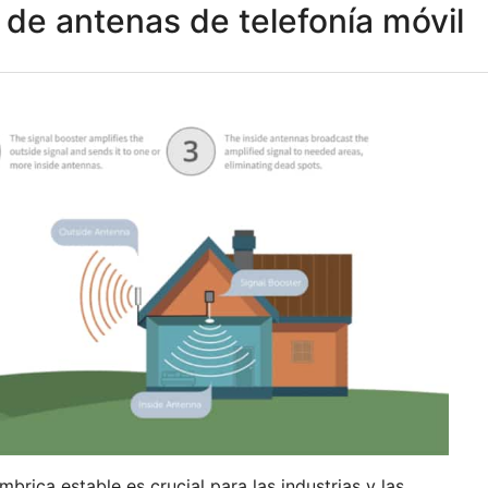
 de antenas de telefonía móvil
rica estable es crucial para las industrias y las