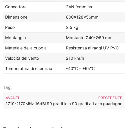
Connettore
2×N femmina
Dimensione
800×128×56mm
Peso
2,5 kg
Montaggio
Montante Ø40-Ø60 mm
Materiale della cupola
Resistenza ai raggi UV PVC
Velocità del vento
210 km/h
Temperatura di esercizio
-40℃ - +65℃
Tag:
AVANTI
PRECEDENTE
na WiFi settoriale MIMO direzionale a 90 gradi ad alto guadagno
1710-2170MHz 16dBi 90 gradi doppia polarità obliqua Antenna s