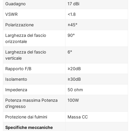
Guadagno
17 dBi
VSWR
<1.8
Polarizzazione
±45°
Larghezza del fascio
90°
orizzontale
Larghezza del fascio
6°
verticale
Rapporto F/B
≥20dB
Isolamento
≥30dB
Impedenza
50 ohm
Potenza massima Potenza
100W
d'ingresso
Protezione dai fulmini
Massa CC
Specifiche meccaniche