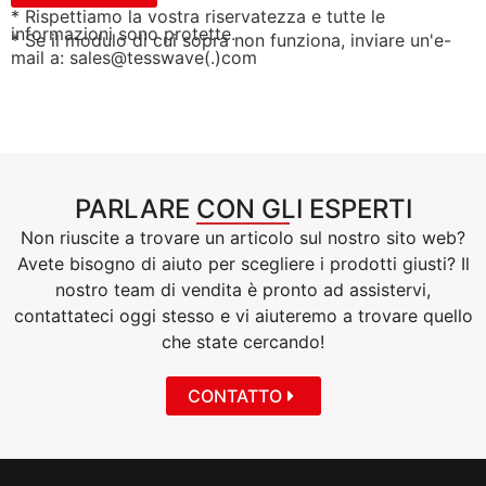
* Rispettiamo la vostra riservatezza e tutte le
informazioni sono protette.
* Se il modulo di cui sopra non funziona, inviare un'e-
mail a: sales@tesswave(.)com
PARLARE CON GLI ESPERTI
Non riuscite a trovare un articolo sul nostro sito web?
Avete bisogno di aiuto per scegliere i prodotti giusti? Il
nostro team di vendita è pronto ad assistervi,
contattateci oggi stesso e vi aiuteremo a trovare quello
che state cercando!
CONTATTO