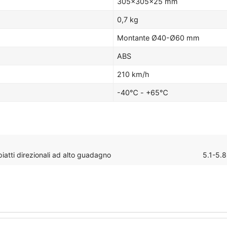
305×305×25 mm
0,7 kg
Montante Ø40-Ø60 mm
ABS
210 km/h
-40℃ - +65℃
atti direzionali ad alto guadagno per esterni
5.1-5.8