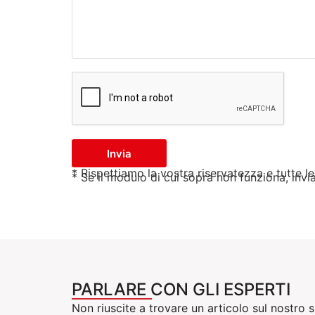
Invia
* Rispettiamo la vostra riservatezza e tutte l
* Se il modulo di cui sopra non funziona, inv
PARLARE CON GLI ESPERTI
Non riuscite a trovare un articolo sul nostro