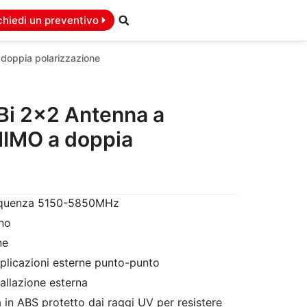
chiedi un preventivo
doppia polarizzazione
Bi 2×2 Antenna a
MIMO a doppia
requenza 5150-5850MHz
no
ne
plicazioni esterne punto-punto
allazione esterna
 in ABS protetto dai raggi UV per resistere