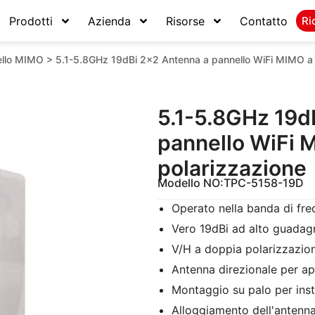
Prodotti
Azienda
Risorse
Contatto
Ri
ello MIMO
>
5.1-5.8GHz 19dBi 2×2 Antenna a pannello WiFi MIMO a 
5.1-5.8GHz 19d
pannello WiFi 
polarizzazione
Modello NO:
TPC-5158-19D
Operato nella banda di f
Vero 19dBi ad alto guadag
V/H a doppia polarizzazio
Antenna direzionale per ap
Montaggio su palo per inst
Alloggiamento dell'antenna