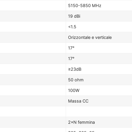
5150-5850 MHz
19 dBi
<1.5
Orizzontale e verticale
17°
17°
≥23dB
50 ohm
100W
Massa CC
2×N femmina