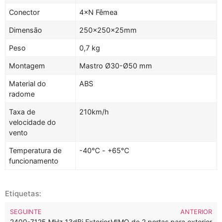
Conector
4×N Fêmea
Dimensão
250
×
250×25mm
Peso
0,7 kg
Montagem
Mastro Ø30-Ø50 mm
Material do
ABS
radome
Taxa de
210km/h
velocidade do
vento
Temperatura de
-40℃ - +65℃
funcionamento
Etiquetas:
SEGUINTE
ANTERIOR
na de painel WiFi 6E direcional MIMO de 2 portas para exterior
2400-7125 MHz 13dBi Exterior 6 portas MIMO WiFi 6E Antena de 