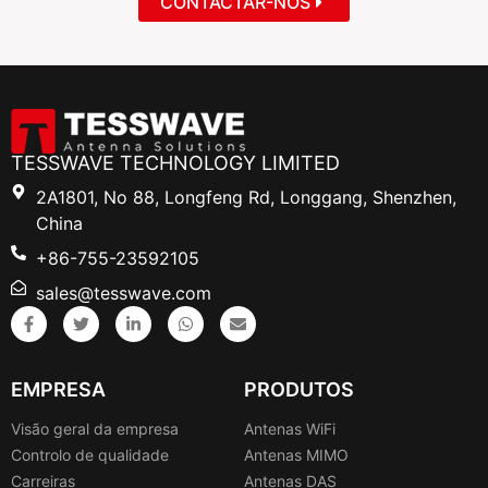
CONTACTAR-NOS
TESSWAVE TECHNOLOGY LIMITED
2A1801, No 88, Longfeng Rd, Longgang, Shenzhen,
China
+86-755-23592105
sales@tesswave.com
EMPRESA
PRODUTOS
Visão geral da empresa
Antenas WiFi
Controlo de qualidade
Antenas MIMO
Carreiras
Antenas DAS