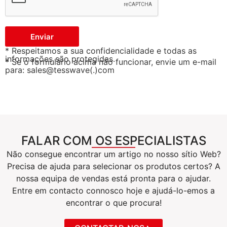
Enviar
* Respeitamos a sua confidencialidade e todas as
informações são protegidas.
* Se o formulário acima não funcionar, envie um e-mail
para: sales@tesswave(.)com
FALAR COM OS ESPECIALISTAS
Não consegue encontrar um artigo no nosso sítio Web?
Precisa de ajuda para selecionar os produtos certos? A
nossa equipa de vendas está pronta para o ajudar.
Entre em contacto connosco hoje e ajudá-lo-emos a
encontrar o que procura!