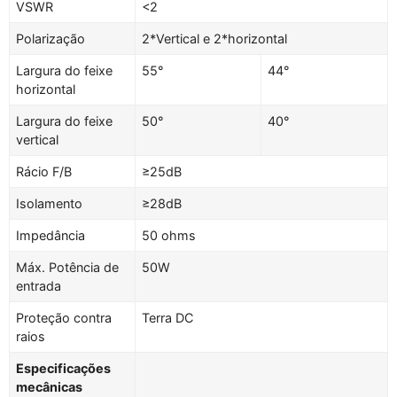
VSWR
<2
Polarização
2*Vertical e 2*horizontal
Largura do feixe
55°
44°
horizontal
Largura do feixe
50°
40°
vertical
Rácio F/B
≥25dB
Isolamento
≥28dB
Impedância
50 ohms
Máx. Potência de
50W
entrada
Proteção contra
Terra DC
raios
Especificações
mecânicas