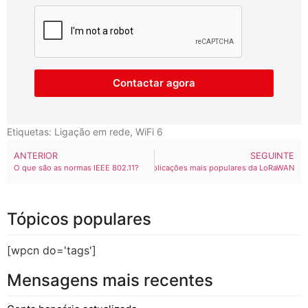
Contactar agora
Etiquetas:
Ligação em rede
,
WiFi 6
ANTERIOR
SEGUINTE
O que são as normas IEEE 802.11?
Cinco aplicações mais populares da LoRaWAN
Tópicos populares
[wpcn do='tags']
Mensagens mais recentes