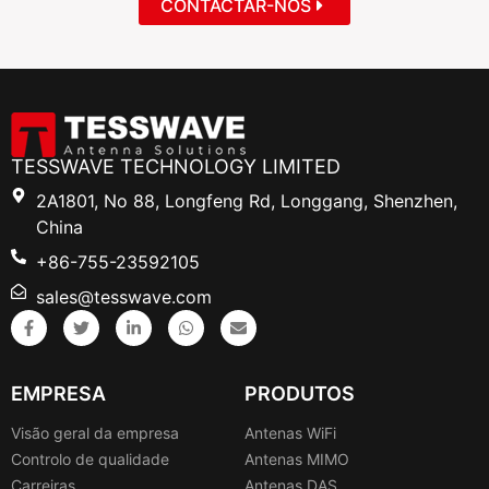
CONTACTAR-NOS
TESSWAVE TECHNOLOGY LIMITED
2A1801, No 88, Longfeng Rd, Longgang, Shenzhen,
China
+86-755-23592105
sales@tesswave.com
EMPRESA
PRODUTOS
Visão geral da empresa
Antenas WiFi
Controlo de qualidade
Antenas MIMO
Carreiras
Antenas DAS