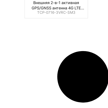
Внешняя 2-в-1 активная
GPS/GNSS антенна 4G LTE
TCP-0716-3VRC-SM3
SMA Combo 698-
2700/1575.42MHz
Магнитное/клеевое
крепление