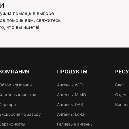
И
Нужна помощь в выборе
ов помочь вам, свяжитесь
о, что вы ищете!
КОМПАНИЯ
ПРОДУКТЫ
РЕС
Обзор компании
Антенны WiFi
Блог
Контроль качества
Антенны MIMO
Отдел 
Карьера
Антенны DAS
Вопрос
Экскурсия по заводу
Антенны LoRa
Сертификаты
Гелиевые антенны