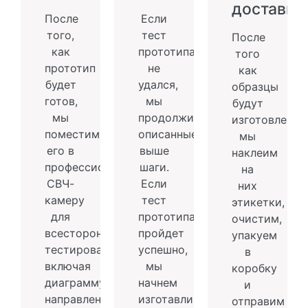
доставка
После
Если
того,
тест
После
как
прототипа
того
прототип
не
как
будет
удался,
образцы
готов,
мы
будут
мы
продолжим
изготовлены,
поместим
описанные
мы
его в
выше
наклеим
профессиональную
шаги.
на
СВЧ-
Если
них
камеру
тест
этикетки,
для
прототипа
очистим,
всестороннего
пройдет
упакуем
тестирования,
успешно,
в
включая
мы
коробку
диаграмму
начнем
и
направленности
изготавливать
отправим