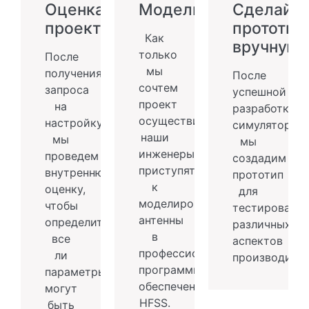
Оценка
Моделирование
Сделайте
проекта
прототип
Как
вручную
только
После
мы
получения
После
сочтем
запроса
успешной
проект
на
разработки
осуществимым,
настройку
симулятора
наши
мы
мы
инженеры
проведем
создадим
приступят
внутреннюю
прототип
к
оценку,
для
моделированию
чтобы
тестировани
антенны
определить,
различных
в
все
аспектов
профессиональном
ли
производител
программном
параметры
обеспечении
могут
HFSS.
быть