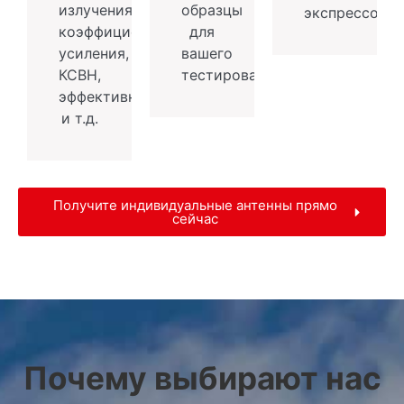
излучения,
образцы
экспрессом.
коэффициент
для
усиления,
вашего
КСВН,
тестирования.
эффективность
и т.д.
Получите индивидуальные антенны прямо
сейчас
Почему выбирают нас