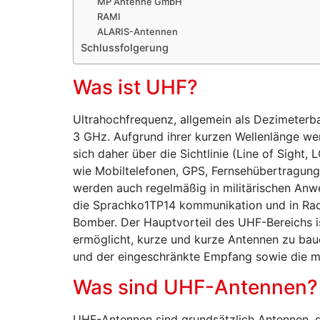
MP Antenne GmbH
RAMI
ALARIS-Antennen
Schlussfolgerung
Was ist UHF?
Ultrahochfrequenz, allgemein als Dezimeterb
3 GHz. Aufgrund ihrer kurzen Wellenlänge wer
sich daher über die Sichtlinie (Line of Sigh
wie Mobiltelefonen, GPS, Fernsehübertragung
werden auch regelmäßig in militärischen Anw
die Sprachko1TP14 kommunikation und in Rada
Bomber. Der Hauptvorteil des UHF-Bereichs is
ermöglicht, kurze und kurze Antennen zu baue
und der eingeschränkte Empfang sowie die m
Was sind UHF-Antennen?
UHF-Antennen sind grundsätzlich Antennen, di