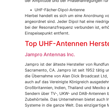
der Amplitude und der Phasenanregungen für 
UHF-Fächer-Dipol-Antenne
Hierbei handelt es sich um eine Anordnung vo
angeordnet sind. Jeder Dipol hat eine niedri
bei der Resonanzfrequenz verbunden ist, erhö
Einspeisepunkt entfernt.
Top UHF-Antennen Herstel
Jampro Antennas Inc.
Jampro ist der älteste Hersteller von Rundfu
Sacramento, CA. Jampro ist seit 1952 tätig u
die Übernahme von Alan Dick Broadcast Ltd, d
auch auf das Vereinigte Königreich ausgedeh
Großbritannien, Indien, Thailand und Mexiko 
Sendern über TV-, UKW- und DAB-Antennen bis 
Zubehörteile. Das Unternehmen bietet auch In
Systeme in die ganze Welt. Das einzigartige