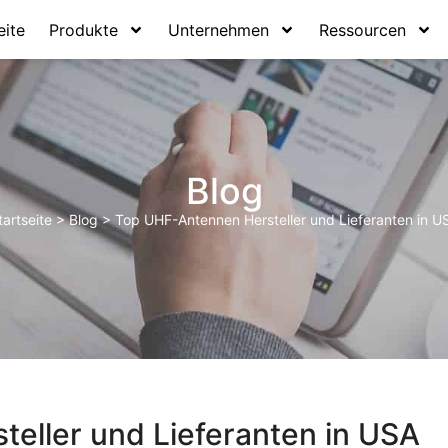
eite
Produkte
Unternehmen
Ressourcen
Blog
tartseite
>
Blog
>
Top UHF-Antennen Hersteller und Lieferanten in U
eller und Lieferanten in USA