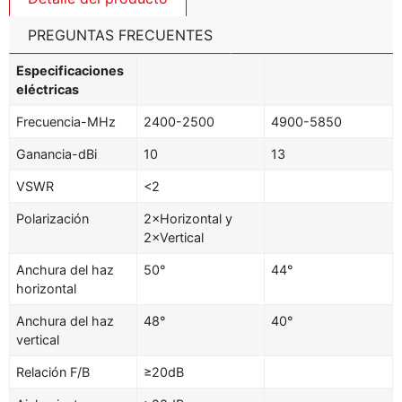
PREGUNTAS FRECUENTES
Especificaciones
eléctricas
Frecuencia-MHz
2400-2500
4900-5850
Ganancia-dBi
10
13
VSWR
<2
Polarización
2×Horizontal y
2×Vertical
Anchura del haz
50°
44°
horizontal
Anchura del haz
48°
40°
vertical
Relación F/B
≥20dB