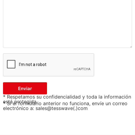
Enviar
* Respetamos su confidencialidad y toda la información
está protegida.
* Si el formulario anterior no funciona, envíe un correo
electrónico a: sales@tesswave(.)com