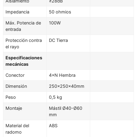
Aislamiento
≥28dB
Impedancia
50 ohmios
Máx. Potencia de
100W
entrada
Protección contra
DC Tierra
el rayo
Especificaciones
mecánicas
Conector
4×N Hembra
Dimensión
250×250×40mm
Peso
0,5 kg
Montaje
Mástil Ø40-Ø60
mm
Material del
ABS
radomo