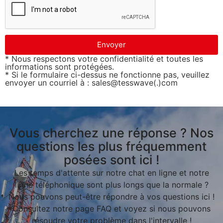
Envoyer
* Nous respectons votre confidentialité et toutes les
informations sont protégées.
* Si le formulaire ci-dessus ne fonctionne pas, veuillez
envoyer un courriel à : sales@tesswave(.)com
Vous cherchez une réponse ? Nos
questions les plus fréquemment
posées sont ici !
Les temps d'attente sur notre chat en ligne et notre
ligne téléphonique sont plus longs que la normale ?
Nous pouvons peut-être répondre à vos questions ici !
Consultez notre page FAQ et voyez si nous pouvons
résoudre votre problème dans l'intervalle !