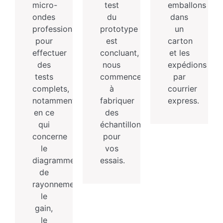
micro-
test
emballons
ondes
du
dans
professionnelle
prototype
un
pour
est
carton
effectuer
concluant,
et les
des
nous
expédions
tests
commencerons
par
complets,
à
courrier
notamment
fabriquer
express.
en ce
des
qui
échantillons
concerne
pour
le
vos
diagramme
essais.
de
rayonnement,
le
gain,
le