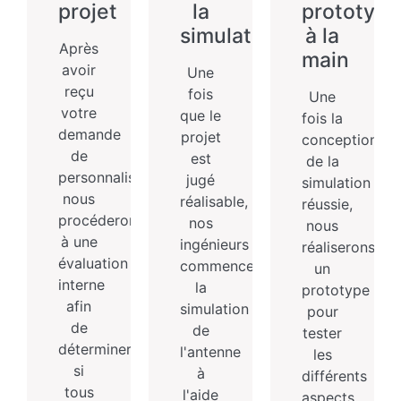
projet
la
prototype
simulation
à la
Après
main
avoir
Une
reçu
fois
Une
votre
que le
fois la
demande
projet
conception
de
est
de la
personnalisation,
jugé
simulation
nous
réalisable,
réussie,
procéderons
nos
nous
à une
ingénieurs
réaliserons
évaluation
commencent
un
interne
la
prototype
afin
simulation
pour
de
de
tester
déterminer
l'antenne
les
si
à
différents
tous
l'aide
aspects