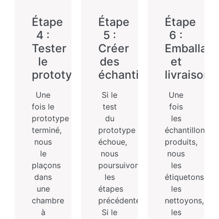
Étape
Étape
Étape
4 :
5 :
6 :
Tester
Créer
Emballag
le
des
et
prototype
échantillons
livraison
Une
Si le
Une
fois le
test
fois
prototype
du
les
terminé,
prototype
échantillons
nous
échoue,
produits,
le
nous
nous
plaçons
poursuivons
les
dans
les
étiquetons,
une
étapes
les
chambre
précédentes.
nettoyons,
à
Si le
les