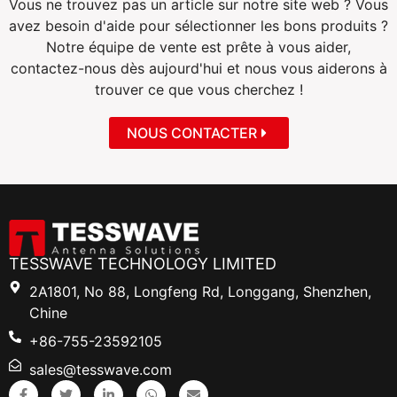
Vous ne trouvez pas un article sur notre site web ? Vous
avez besoin d'aide pour sélectionner les bons produits ?
Notre équipe de vente est prête à vous aider,
contactez-nous dès aujourd'hui et nous vous aiderons à
trouver ce que vous cherchez !
NOUS CONTACTER
TESSWAVE TECHNOLOGY LIMITED
2A1801, No 88, Longfeng Rd, Longgang, Shenzhen,
Chine
+86-755-23592105
sales@tesswave.com