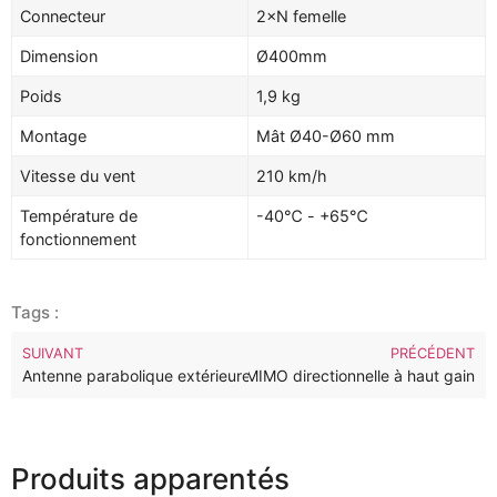
Connecteur
2×N femelle
Dimension
Ø400mm
Poids
1,9 kg
Montage
Mât Ø40-Ø60 mm
Vitesse du vent
210 km/h
Température de
-40℃ - +65℃
fonctionnement
Tags :
SUIVANT
PRÉCÉDENT
 28dBi Antenne parabolique 2×2 MIMO directionnelle à haut gain
Antenne parabolique extérieure à gain élevé 2,4 GHz 22 dBi à do
Produits apparentés