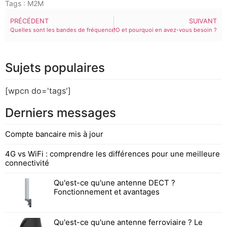
Tags :
M2M
PRÉCÉDENT
SUIVANT
Quelles sont les bandes de fréquences du 4G LTE ?
Qu'est-ce que la technologie MU MIMO et pourquoi en avez-vous besoin ?
Sujets populaires
[wpcn do='tags']
Derniers messages
Compte bancaire mis à jour
4G vs WiFi : comprendre les différences pour une meilleure
connectivité
Qu'est-ce qu'une antenne DECT ?
Fonctionnement et avantages
Qu'est-ce qu'une antenne ferroviaire ? Le