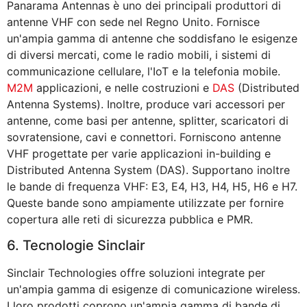
Panarama Antennas è uno dei principali produttori di
antenne VHF con sede nel Regno Unito. Fornisce
un'ampia gamma di antenne che soddisfano le esigenze
di diversi mercati, come le radio mobili, i sistemi di
communicazione cellulare, l'IoT e la telefonia mobile.
M2M
applicazioni, e nelle costruzioni e
DAS
(Distributed
Antenna Systems). Inoltre, produce vari accessori per
antenne, come basi per antenne, splitter, scaricatori di
sovratensione, cavi e connettori. Forniscono antenne
VHF progettate per varie applicazioni in-building e
Distributed Antenna System (DAS). Supportano inoltre
le bande di frequenza VHF: E3, E4, H3, H4, H5, H6 e H7.
Queste bande sono ampiamente utilizzate per fornire
copertura alle reti di sicurezza pubblica e PMR.
6. Tecnologie Sinclair
Sinclair Technologies offre soluzioni integrate per
un'ampia gamma di esigenze di comunicazione wireless.
I loro prodotti coprono un'ampia gamma di bande di