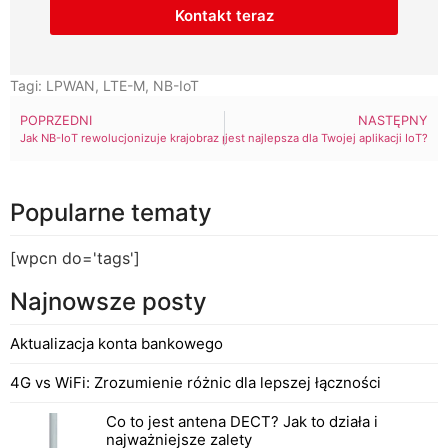
Kontakt teraz
Tagi:
LPWAN
,
LTE-M
,
NB-IoT
POPRZEDNI
NASTĘPNY
Jak NB-IoT rewolucjonizuje krajobraz przemysłowego IoT
Technologie LPWAN: Która z nich jest najlepsza dla Twojej aplikacji IoT?
Popularne tematy
[wpcn do='tags']
Najnowsze posty
Aktualizacja konta bankowego
4G vs WiFi: Zrozumienie różnic dla lepszej łączności
Co to jest antena DECT? Jak to działa i
najważniejsze zalety