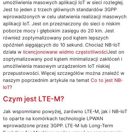
umożliwienia masowych aplikacji IoT w sieci rozległej.
Jest to jeden z trzech głównych standardów 3GPP
wprowadzonych w celu ułatwienia realizacji masowych
aplikacji IoT. Jest on przeznaczony do sieci o niskim
poborze mocy i głębokim zasięgu do 20 km. Jest
również zoptymalizowany pod kątem lepszych
opóźnień sięgających do 10 sekund. Chociaż NB-IoT
działa w
licencjonowane widmo częstotliwości
Jest on
zoptymalizowany pod kątem minimalizacji zakłóceń i
umożliwienia masowym urządzeniom IoT niskiej
przepustowości.
Więcej szczegółów można znaleźć w
naszym poprzednim artykule na temat
Co to jest NB-
IoT
?
Czym jest LTE-M?
Jak wspomniano powyżej, zarówno LTE-M, jak i NB-IoT
to oparte na komórkach technologie LPWAN
wprowadzone przez 3GPP. LTE-M lub Long-Term