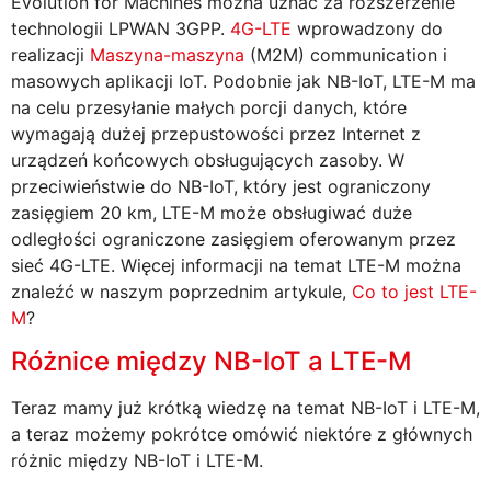
Evolution for Machines można uznać za rozszerzenie
technologii LPWAN 3GPP.
4G-LTE
wprowadzony do
realizacji
Maszyna-maszyna
(M2M) communication i
masowych aplikacji IoT. Podobnie jak NB-IoT, LTE-M ma
na celu przesyłanie małych porcji danych, które
wymagają dużej przepustowości przez Internet z
urządzeń końcowych obsługujących zasoby. W
przeciwieństwie do NB-IoT, który jest ograniczony
zasięgiem 20 km, LTE-M może obsługiwać duże
odległości ograniczone zasięgiem oferowanym przez
sieć 4G-LTE. Więcej informacji na temat LTE-M można
znaleźć w naszym poprzednim artykule,
Co to jest LTE-
M
?
Różnice między NB-IoT a LTE-M
Teraz mamy już krótką wiedzę na temat NB-IoT i LTE-M,
a teraz możemy pokrótce omówić niektóre z głównych
różnic między NB-IoT i LTE-M.