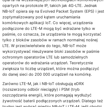
opartych na protokole IP, takich jak 4G-LTE. Jednak
NB-IoT opiera się na Evolved Packet System (EPS) i jest
zoptymalizowany pod kątem uruchamiania
komórkowych aplikacji IoT. Co więcej, urządzenia
podłączone do LTE-M mogą być wdrażane tylko w
paśmie, co oznacza, że urządzenia te mogą korzystać
tylko z bloków zasobów w ramach normalnej nośnej
LTE. W przeciwieństwie do tego, NB-IoT może
wykorzystywać nieużywane bloki zasobów w paśmie
ochronnym operatorów LTE lub samodzielnych
operatorów do wdrażania urządzeń. Teoretycznie
zwiększa to liczbę urządzeń, które można podłączyć
do danej sieci do 200 000 urządzeń na komórkę.
Zarówno LTE-M, jak i NB-IoT obsługują eDRX
(rozszerzony odbiór nieciągły) i PSM (tryb
oszczędzania energii), które pomagają wydłużyć
żywotność baterii podłączonych urządzeń. Dlatego też
trudno jest wybrać między NB-IoT i LTE-M, jeśli chodzi