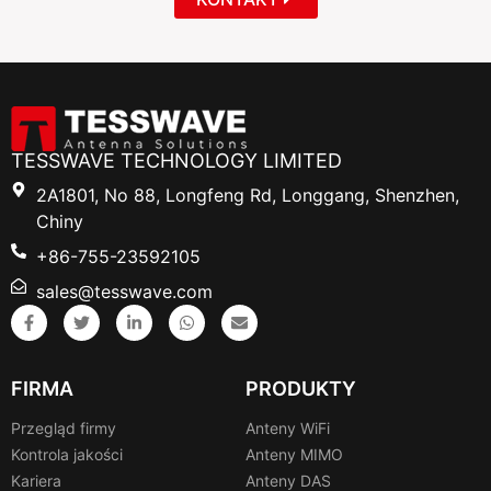
TESSWAVE TECHNOLOGY LIMITED
2A1801, No 88, Longfeng Rd, Longgang, Shenzhen,
Chiny
+86-755-23592105
sales@tesswave.com
FIRMA
PRODUKTY
Przegląd firmy
Anteny WiFi
Kontrola jakości
Anteny MIMO
Kariera
Anteny DAS