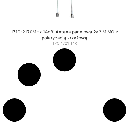
1710-2170MHz 14dBi Antena panelowa 2×2 MIMO z
polaryzacją krzyżową
TPC-1721-14X