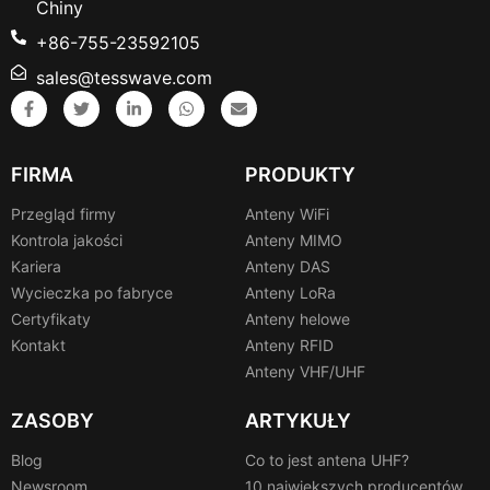
Chiny
+86-755-23592105
sales@tesswave.com
FIRMA
PRODUKTY
Przegląd firmy
Anteny WiFi
Kontrola jakości
Anteny MIMO
Kariera
Anteny DAS
Wycieczka po fabryce
Anteny LoRa
Certyfikaty
Anteny helowe
Kontakt
Anteny RFID
Anteny VHF/UHF
ZASOBY
ARTYKUŁY
Blog
Co to jest antena UHF?
Newsroom
10 największych producentów