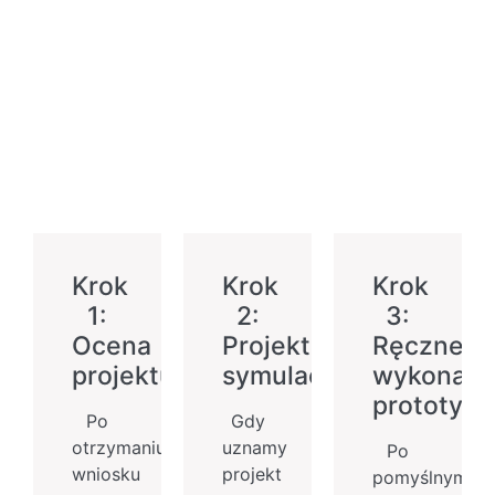
Krok
Krok
Krok
1:
2:
3:
Ocena
Projektowanie
Ręczne
projektu
symulacji
wykonani
prototypu
Po
Gdy
otrzymaniu
uznamy
Po
wniosku
projekt
pomyślnym