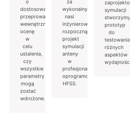
o
za
zaprojektowan
dostosowanie
wykonalny,
symulacji
przeprowadzimy
nasi
stworzymy
wewnętrzną
inżynierowie
prototyp
ocenę
rozpoczną
do
w
projekt
testowania
celu
symulacji
różnych
ustalenia,
anteny
aspektów
czy
w
wydajności.
wszystkie
profesjonalnym
parametry
oprogramowaniu
mogą
HFSS.
zostać
wdrożone.