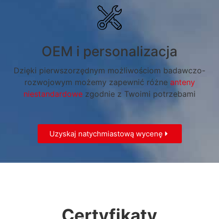
OEM i personalizacja
Dzięki pierwszorzędnym możliwościom badawczo-
rozwojowym możemy zapewnić różne
anteny
niestandardowe
zgodnie z Twoimi potrzebami
Uzyskaj natychmiastową wycenę
Certyfikaty