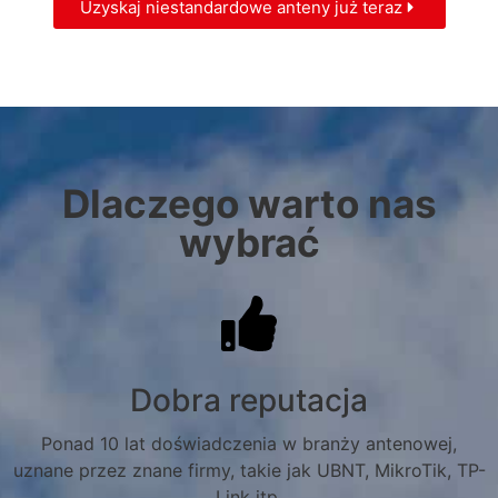
Uzyskaj niestandardowe anteny już teraz
Dlaczego warto nas
wybrać
Dobra reputacja
Ponad 10 lat doświadczenia w branży antenowej,
uznane przez znane firmy, takie jak UBNT, MikroTik, TP-
Link itp.