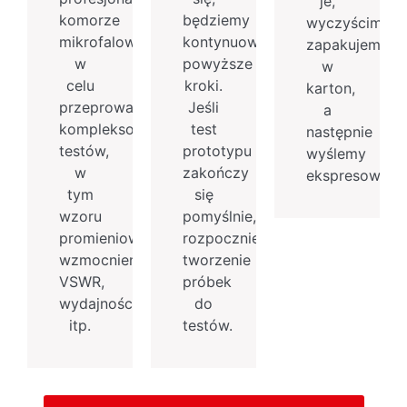
je,
komorze
będziemy
wyczyścimy,
mikrofalowej
kontynuować
zapakujemy
w
powyższe
w
celu
kroki.
karton,
przeprowadzenia
Jeśli
a
kompleksowych
test
następnie
testów,
prototypu
wyślemy
w
zakończy
ekspresowo.
tym
się
wzoru
pomyślnie,
promieniowania,
rozpoczniemy
wzmocnienia,
tworzenie
VSWR,
próbek
wydajności
do
itp.
testów.