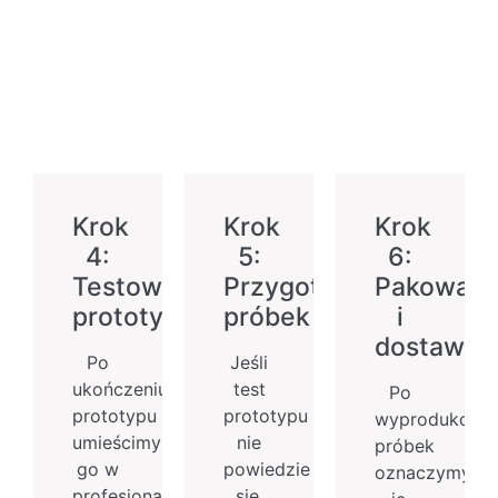
Krok
Krok
Krok
4:
5:
6:
Testowanie
Przygotowanie
Pakowani
prototypu
próbek
i
dostawa
Po
Jeśli
ukończeniu
test
Po
prototypu
prototypu
wyprodukowa
umieścimy
nie
próbek
go w
powiedzie
oznaczymy
profesjonalnej
się,