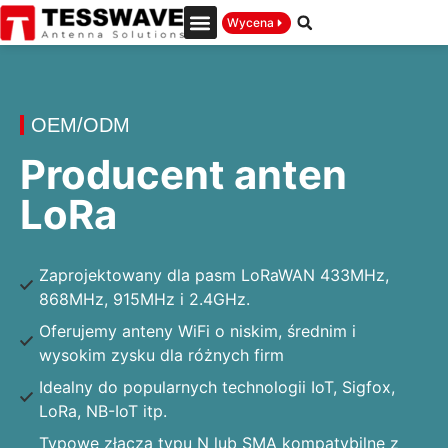
Wycena
OEM/ODM
Producent anten
LoRa
Zaprojektowany dla pasm LoRaWAN 433MHz,
868MHz, 915MHz i 2.4GHz.
Oferujemy anteny WiFi o niskim, średnim i
wysokim zysku dla różnych firm
Idealny do popularnych technologii IoT, Sigfox,
LoRa, NB-IoT itp.
Typowe złącza typu N lub SMA kompatybilne z