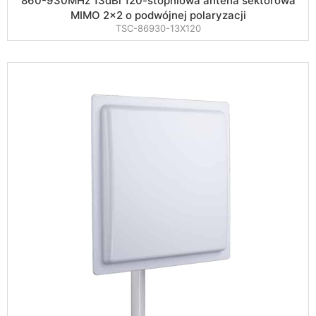
860-930MHz 13dBi 120-stopniowa antena sektorowa
MIMO 2×2 o podwójnej polaryzacji
TSC-86930-13X120