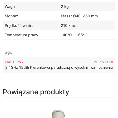
Waga
2 kg
Montaż
Maszt Ø40-Ø60 mm
Prędkość wiatru
210 km/h
Temperatura pracy
-40℃ - +65℃
Tagi:
NASTĘPNY
POPRZEDNI
24dBi Antena WiFi z siatką paraboliczną o wysokim wzmocnieniu
2.4GHz 15dBi Kierunkowa paraboliczna siatkowa antena WiFi
Powiązane produkty