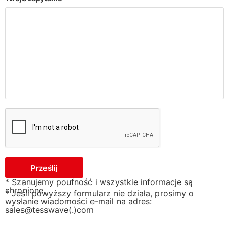
Prześlij
* Szanujemy poufność i wszystkie informacje są
chronione.
* Jeśli powyższy formularz nie działa, prosimy o
wysłanie wiadomości e-mail na adres:
sales@tesswave(.)com