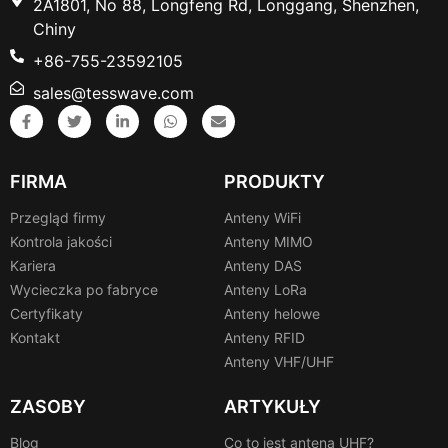
2A1801, No 88, Longfeng Rd, Longgang, Shenzhen,
Chiny
+86-755-23592105
sales@tesswave.com
FIRMA
PRODUKTY
Przegląd firmy
Anteny WiFi
Kontrola jakości
Anteny MIMO
Kariera
Anteny DAS
Wycieczka po fabryce
Anteny LoRa
Certyfikaty
Anteny helowe
Kontakt
Anteny RFID
Anteny VHF/UHF
ZASOBY
ARTYKUŁY
Blog
Co to jest antena UHF?