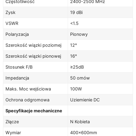
Częstotliwość
2400-2500 MHz
Zysk
19 dBi
VSWR
<1.5
Polaryzacja
Pionowy
Szerokość wiązki poziomej
12°
Szerokość wiązki pionowej
16°
Stosunek F/B
≥25dB
Impedancja
50 omów
Maks. Moc wejściowa
100W
Ochrona odgromowa
Uziemienie DC
Specyfikacje mechaniczne
Złącze
N Kobieta
Wymiar
400×600mm