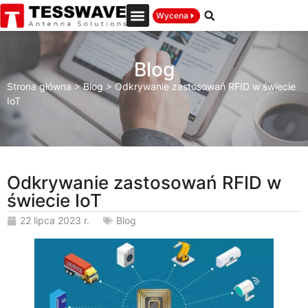
Wycena
Blog
Strona główna
>
Blog
>
Odkrywanie zastosowań RFID w świecie
IoT
Odkrywanie zastosowań RFID w
świecie IoT
22 lipca 2023 r.
Blog