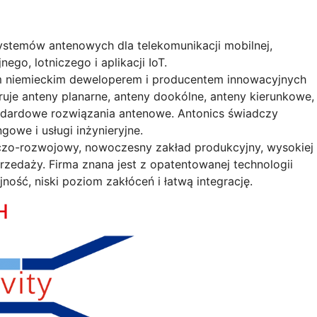
ystemów antenowych dla telekomunikacji mobilnej,
ego, lotniczego i aplikacji IoT.
ym niemieckim deweloperem i producentem innowacyjnych
uje anteny planarne, anteny dookólne, anteny kierunkowe,
ndardowe rozwiązania antenowe. Antonics świadczy
gowe i usługi inżynieryjne.
czo-rozwojowy, nowoczesny zakład produkcyjny, wysokiej
przedaży. Firma znana jest z opatentowanej technologii
ność, niski poziom zakłóceń i łatwą integrację.
H