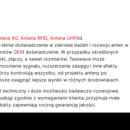
tena 4G
,
Antena RFID
,
Antena UHF
itd.
-letnie doświadczenie w zakresie badań i rozwoju anten w
lientów
OEM
doświadczenie. W przypadku określonych
zki, złączy, a nawet rozmiarów, Tesswave może
cnienie sygnału, rozszerzenie zasięgu i inne efekty.
zy kontrolują wszystko, od projektu anteny po
może osiągnąć lepsze wyniki w różnych środowiskach.
l techniczny i duże możliwości badawczo-rozwojowe.
usługi zgodnie z wymaganiami klienta; przyjmuje małe
dukty zapewniają roczną gwarancję jakości.