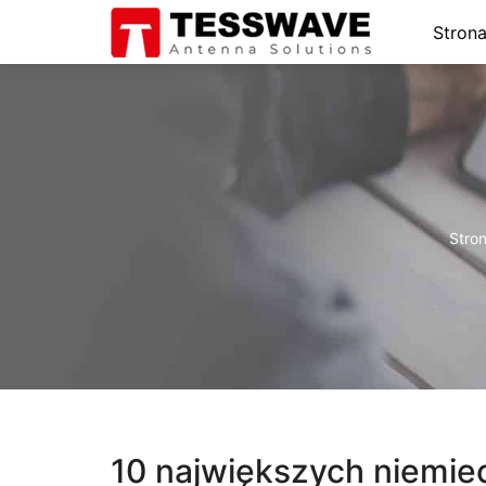
Stron
Stro
10 największych niemie