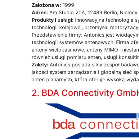
Założona w:
1999
Adres:
Am Studio 20A, 12489 Berlin, Niemcy
Produkty i usługi:
Innowacyjna technologia s
technologii kolejowej, przemysłu motoryzacyjn
Przedstawienie firmy: Antonics jest wiodąc
technologii systemów antenowych. Firma ofer
anteny wielopasmowe, anteny MIMO i niesta
również usługi pomiaru anten, usługi konsultin
Zalety:
Antonics posiada silny zespół badaw
jakości system zarządzania i globalną sieć s
anten planarnych, która oferuje wysoką wydaj
2. BDA Connectivity Gmb