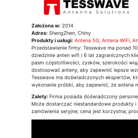
Założona w:
2014
Adres:
ShengZhen, Chiny
Produkty i usługi:
Antena 5G
,
Antena WiFi
,
An
Przedstawienie firmy: Tesswave ma ponad 10
dziedzinie anten wifi i 6 lat zagranicznych k
pasm częstotliwości, zysków, szerokości wią
dostosować anteny, aby zapewnić lepsze wzmo
Tesswave ma doświadczonych ekspertów, któr
wykonanie próbki, aby zapewnić, że antena 
Zalety:
Firma posiada doświadczony persone
Może dostarczać niestandardowe produkty i 
zamówienia seryjne; cena jest korzystna; pro