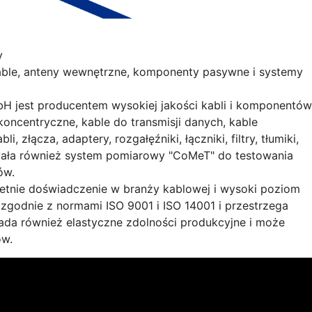
y
able, anteny wewnętrzne, komponenty pasywne i systemy
H jest producentem wysokiej jakości kabli i komponentów
koncentryczne, kable do transmisji danych, kable
 złącza, adaptery, rozgałęźniki, łączniki, filtry, tłumiki,
owała również system pomiarowy "CoMeT" do testowania
ów.
etnie doświadczenie w branży kablowej i wysoki poziom
 zgodnie z normami ISO 9001 i ISO 14001 i przestrzega
siada również elastyczne zdolności produkcyjne i może
ów.