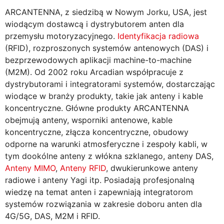
ARCANTENNA, z siedzibą w Nowym Jorku, USA, jest
wiodącym dostawcą i dystrybutorem anten dla
przemysłu motoryzacyjnego.
Identyfikacja radiowa
(RFID), rozproszonych systemów antenowych (DAS) i
bezprzewodowych aplikacji machine-to-machine
(M2M). Od 2002 roku Arcadian współpracuje z
dystrybutorami i integratorami systemów, dostarczając
wiodące w branży produkty, takie jak anteny i kable
koncentryczne. Główne produkty ARCANTENNA
obejmują anteny, wsporniki antenowe, kable
koncentryczne, złącza koncentryczne, obudowy
odporne na warunki atmosferyczne i zespoły kabli, w
tym dookólne anteny z włókna szklanego, anteny DAS,
Anteny MIMO
,
Anteny RFID
, dwukierunkowe anteny
radiowe i anteny Yagi itp. Posiadają profesjonalną
wiedzę na temat anten i zapewniają integratorom
systemów rozwiązania w zakresie doboru anten dla
4G/5G, DAS, M2M i RFID.