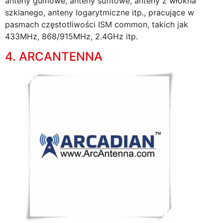
anteny gumowe, anteny sufitowe, anteny z włókna
szklanego, anteny logarytmiczne itp., pracujące w
pasmach częstotliwości ISM common, takich jak
433MHz, 868/915MHz, 2.4GHz itp.
4. ARCANTENNA