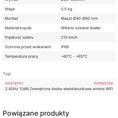
Waga
0,5 kg
Montaż
Maszt Ø40-Ø60 mm
Materiał kopuły
Włókno szklane (białe)
Prędkość wiatru
210 km/h
Ochrona przed wnikaniem
IP66
Temperatura pracy
-40℃ - +65℃
Tagi:
NASTĘPNY
POPRZEDNI
2.4GHz 12dBi Zewnętrzna dookólna antena WiFi o wysokim wzmo
5.1-5.8GHz 12dBi Zewnętrzna wielokierunkowa antena WiFi
Powiązane produkty