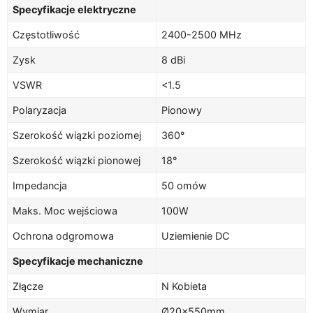
Specyfikacje elektryczne
Częstotliwość
2400-2500 MHz
Zysk
8 dBi
VSWR
<1.5
Polaryzacja
Pionowy
Szerokość wiązki poziomej
360°
Szerokość wiązki pionowej
18°
Impedancja
50 omów
Maks. Moc wejściowa
100W
Ochrona odgromowa
Uziemienie DC
Specyfikacje mechaniczne
Złącze
N Kobieta
Wymiar
Ø20×550mm