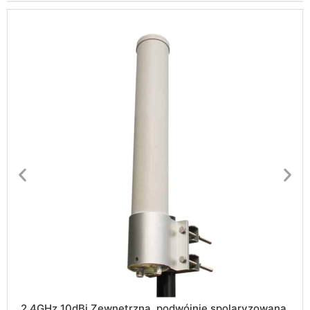
2.4GHz 10dBi Zewnętrzna, podwójnie spolaryzowana,