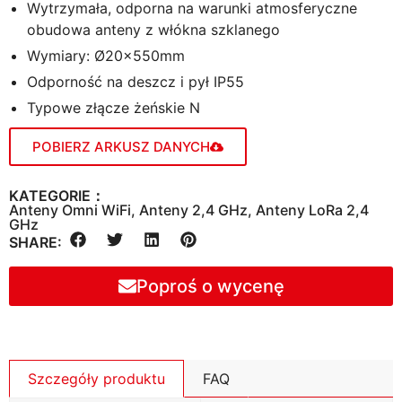
Wytrzymała, odporna na warunki atmosferyczne
obudowa anteny z włókna szklanego
Wymiary: Ø20×550mm
Odporność na deszcz i pył IP55
Typowe złącze żeńskie N
POBIERZ ARKUSZ DANYCH
KATEGORIE：
Anteny Omni WiFi
,
Anteny 2,4 GHz
,
Anteny LoRa 2,4
GHz
SHARE:
Poproś o wycenę
Szczegóły produktu
FAQ