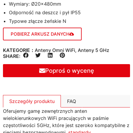
Wymiary: Ø20×480mm
Odporność na deszcz i pył IP55
Typowe złącze żeńskie N
POBIERZ ARKUSZ DANYCH
KATEGORIE：
Anteny Omni WiFi
,
Anteny 5 GHz
SHARE:
Poproś o wycenę
Szczegóły produktu
FAQ
Oferujemy gamę zewnętrznych anten
wielokierunkowych WiFi pracujących w paśmie
częstotliwości 5GHz, które jest szeroko kompatybilne z
sieciami bezprzewodowymi.
standardy