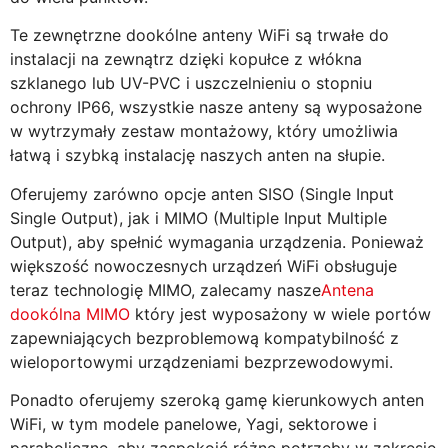
Te zewnętrzne dookólne anteny WiFi są trwałe do
instalacji na zewnątrz dzięki kopułce z włókna
szklanego lub UV-PVC i uszczelnieniu o stopniu
ochrony IP66, wszystkie nasze anteny są wyposażone
w wytrzymały zestaw montażowy, który umożliwia
łatwą i szybką instalację naszych anten na słupie.
Oferujemy zarówno opcje anten SISO (Single Input
Single Output), jak i MIMO (Multiple Input Multiple
Output), aby spełnić wymagania urządzenia. Ponieważ
większość nowoczesnych urządzeń WiFi obsługuje
teraz technologię MIMO, zalecamy nasze
Antena
dookólna MIMO
który jest wyposażony w wiele portów
zapewniających bezproblemową kompatybilność z
wieloportowymi urządzeniami bezprzewodowymi.
Ponadto oferujemy szeroką gamę kierunkowych anten
WiFi, w tym modele panelowe, Yagi, sektorowe i
paraboliczne, aby zaspokoić różne potrzeby w zakresie