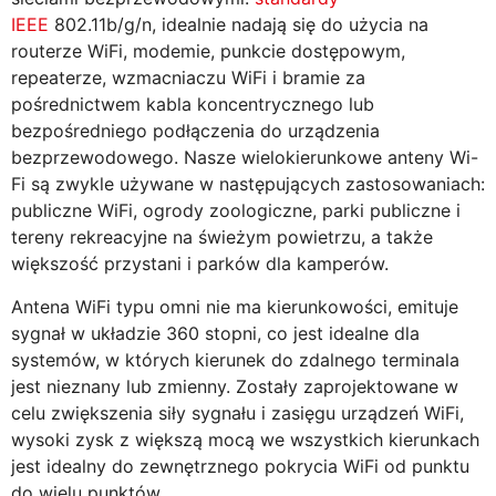
IEEE
802.11b/g/n, idealnie nadają się do użycia na
routerze WiFi, modemie, punkcie dostępowym,
repeaterze, wzmacniaczu WiFi i bramie za
pośrednictwem kabla koncentrycznego lub
bezpośredniego podłączenia do urządzenia
bezprzewodowego. Nasze wielokierunkowe anteny Wi-
Fi są zwykle używane w następujących zastosowaniach:
publiczne WiFi, ogrody zoologiczne, parki publiczne i
tereny rekreacyjne na świeżym powietrzu, a także
większość przystani i parków dla kamperów.
Antena WiFi typu omni nie ma kierunkowości, emituje
sygnał w układzie 360 stopni, co jest idealne dla
systemów, w których kierunek do zdalnego terminala
jest nieznany lub zmienny. Zostały zaprojektowane w
celu zwiększenia siły sygnału i zasięgu urządzeń WiFi,
wysoki zysk z większą mocą we wszystkich kierunkach
jest idealny do zewnętrznego pokrycia WiFi od punktu
do wielu punktów.