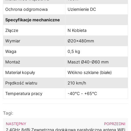
Ochrona odgromowa
Uziemienie DC
Specyfikacje mechaniczne
Złącze
N Kobieta
Wymiar
Ø20×480mm
Waga
0,5 kg
Montaż
Maszt Ø40-Ø60 mm
Materiał kopuły
Włókno szklane (białe)
Prędkość wiatru
210 km/h
Temperatura pracy
-40℃ - +65℃
Tagi:
NASTĘPNY
POPRZEDNI
2.4GHz 8dBi Zewnętrzna dookólna antena WiFi dalekiego zasięg
5.8GHz 23dBi Kierunkowa siatkowa paraboliczna antena WiFi