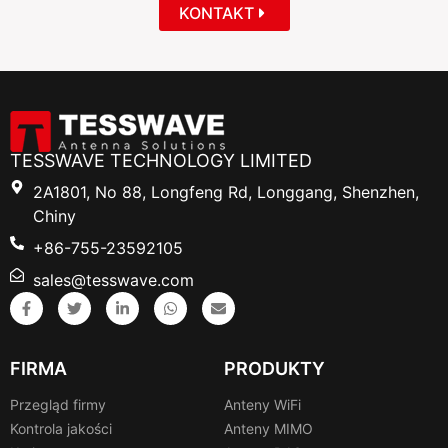
KONTAKT
TESSWAVE TECHNOLOGY LIMITED
2A1801, No 88, Longfeng Rd, Longgang, Shenzhen,
Chiny
+86-755-23592105
sales@tesswave.com
FIRMA
PRODUKTY
Przegląd firmy
Anteny WiFi
Kontrola jakości
Anteny MIMO