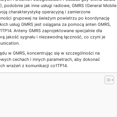
F), podobnie jak inne usługi radiowe, GMRS (General Mobile
woją charakterystykę operacyjną i zamierzone
wności grupowej na świeżym powietrzu po koordynację
ystkich usług GMRS jest osiągana za pomocą anten GMRS,
1TP14. Anteny GMRS zaprojektowane specjalnie dla
ą jakość sygnału i niezawodną łączność, co czyni je
nication.
lądu w GMRS, koncentrując się w szczególności na
zowych cechach i innych parametrach, aby dokonać
ch wrażeń z komunikacji co1TP14.