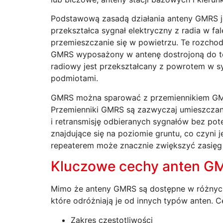
Podstawową zasadą działania anteny GMRS j
przekształca sygnał elektryczny z radia w fa
przemieszczanie się w powietrzu. Te rozchodz
GMRS wyposażony w antenę dostrojoną do te
radiowy jest przekształcany z powrotem w s
podmiotami.
GMRS można sparować z przemiennikiem GMRS
Przemienniki GMRS są zazwyczaj umieszczane
i retransmisję odbieranych sygnałów bez p
znajdujące się na poziomie gruntu, co czyni
repeaterem może znacznie zwiększyć zasięg z
Kluczowe cechy anten G
Mimo że anteny GMRS są dostępne w różnych
które odróżniają je od innych typów anten. C
Zakres częstotliwości