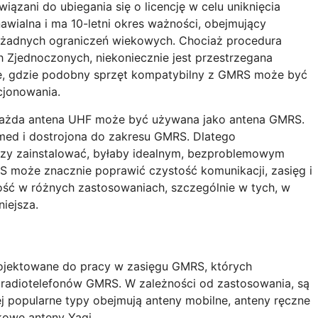
ązani do ubiegania się o licencję w celu uniknięcia
awialna i ma 10-letni okres ważności, obejmujący
 żadnych ograniczeń wiekowych. Chociaż procedura
h Zjednoczonych, niekoniecznie jest przestrzegana
ie, gdzie podobny sprzęt kompatybilny z GMRS może być
cjonowania.
każda antena UHF może być używana jako antena GMRS.
med i dostrojona do zakresu GMRS. Dlatego
zy zainstalować, byłaby idealnym, bezproblemowym
może znacznie poprawić czystość komunikacji, zasięg i
ość w różnych zastosowaniach, szczególnie w tych, w
iejsza.
rojektowane do pracy w zasięgu GMRS, których
radiotelefonów GMRS. W zależności od zastosowania, są
j popularne typy obejmują anteny mobilne, anteny ręczne
kowe anteny Yagi.