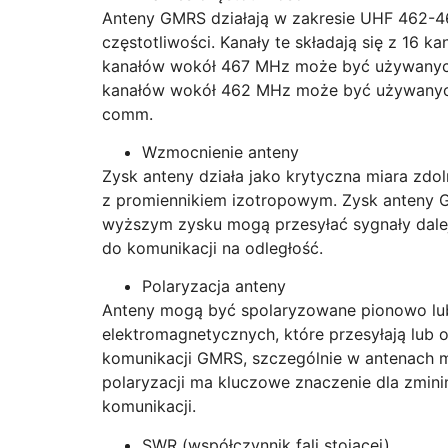
Anteny GMRS działają w zakresie UHF 462-46
częstotliwości. Kanały te składają się z 16 
kanałów wokół 467 MHz może być używanych 
kanałów wokół 462 MHz może być używanych 
comm.
Wzmocnienie anteny
Zysk anteny działa jako krytyczna miara zdo
z promiennikiem izotropowym. Zysk anteny G
wyższym zysku mogą przesyłać sygnały dalej i
do komunikacji na odległość.
Polaryzacja anteny
Anteny mogą być spolaryzowane pionowo lub 
elektromagnetycznych, które przesyłają lub 
komunikacji GMRS, szczególnie w antenach m
polaryzacji ma kluczowe znaczenie dla zmini
komunikacji.
SWR (współczynnik fali stojącej)