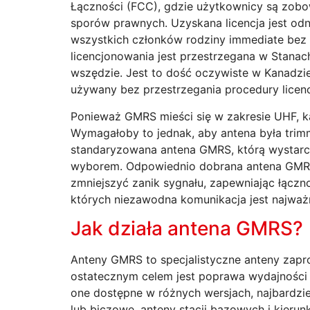
Łączności (FCC), gdzie użytkownicy są zobowi
sporów prawnych. Uzyskana licencja jest odn
wszystkich członków rodziny immediate bez
licencjonowania jest przestrzegana w Stanac
wszędzie. Jest to dość oczywiste w Kanadz
używany bez przestrzegania procedury licen
Ponieważ GMRS mieści się w zakresie UHF, 
Wymagałoby to jednak, aby antena była trim
standaryzowana antena GMRS, którą wystarc
wyborem. Odpowiednio dobrana antena GMRS 
zmniejszyć zanik sygnału, zapewniając łączn
których niezawodna komunikacja jest najważn
Jak działa antena GMRS?
Anteny GMRS to specjalistyczne anteny zap
ostatecznym celem jest poprawa wydajności 
one dostępne w różnych wersjach, najbardzie
lub biczowe, anteny stacji bazowych i kierun