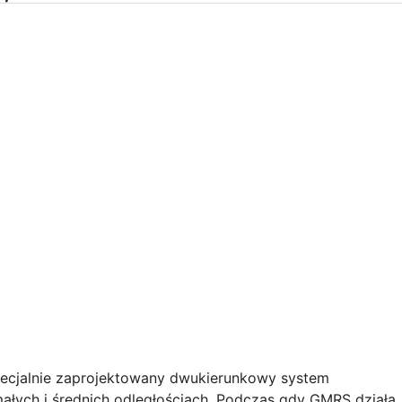
pecjalnie zaprojektowany dwukierunkowy system
ałych i średnich odległościach. Podczas gdy GMRS działa