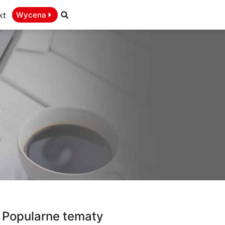
kt
Wycena
ć
Popularne tematy