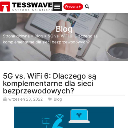
Wycena
Blog
Strona główna
>
Blog
>
5G vs. WiFi 6: Dlaczego są
komplementarne dla sieci bezprzewodowych?
5G vs. WiFi 6: Dlaczego są
komplementarne dla sieci
bezprzewodowych?
wrzesień 23, 2022
Blog