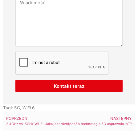
Kontakt teraz
Tagi:
5G
,
WiFi 6
POPRZEDNI
NASTĘPNY
2.4GHz vs. 5GHz Wi-Fi: Jaka jest różnica i co jest lepsze?
W jaki sposób technologia 5G usprawnia IoT?